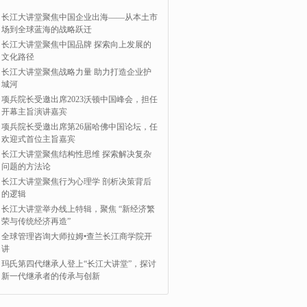
长江大讲堂聚焦中国企业出海——从本土市
场到全球蓝海的战略跃迁
长江大讲堂聚焦中国品牌 探索向上发展的
文化路径
长江大讲堂聚焦战略力量 助力打造企业护
城河
项兵院长受邀出席2023沃顿中国峰会，担任
开幕主旨演讲嘉宾
项兵院长受邀出席第26届哈佛中国论坛，任
欢迎式首位主旨嘉宾
长江大讲堂聚焦结构性思维 探索解决复杂
问题的方法论
长江大讲堂聚焦行为心理学 剖析决策背后
的逻辑
长江大讲堂举办线上特辑，聚焦 “新经济繁
荣与传统经济再造”
全球管理咨询大师拉姆•查兰长江商学院开
讲
玛氏第四代继承人登上“长江大讲堂”，探讨
新一代继承者的传承与创新