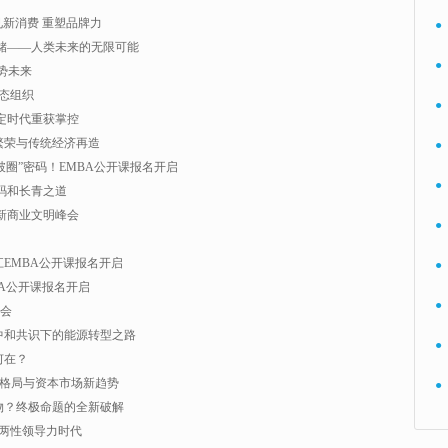
见新消费 重塑品牌力
●
储——人类未来的无限可能
●
领势未来
生态组织
●
定时代重获掌控
繁荣与传统经济再造
●
“破圈”密码！EMBA公开课报名开启
●
码和长青之道
暨新商业文明峰会
●
EMBA公开课报名开启
●
BA公开课报名开启
●
峰会
中和共识下的能源转型之路
●
何在？
、新格局与资本市场新趋势
●
物？终极命题的全新破解
两性领导力时代