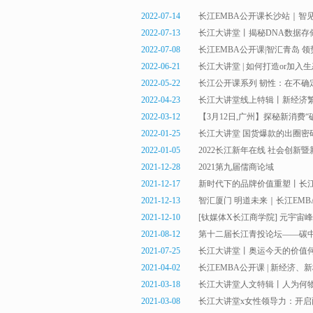
2022-07-14
长江EMBA公开课长沙站｜智
2022-07-13
长江大讲堂丨揭秘DNA数据存
2022-07-08
长江EMBA公开课|智汇青岛 
2022-06-21
长江大讲堂 | 如何打造or加入
2022-05-22
长江公开课系列 韧性：在不确
2022-04-23
长江大讲堂线上特辑丨新经济
2022-03-12
【3月12日,广州】探秘新消费
2022-01-25
长江大讲堂 国货爆款的出圈密
2022-01-05
2022长江新年在线 社会创新
2021-12-28
2021第九届儒商论域
2021-12-17
新时代下的品牌价值重塑丨长江
2021-12-13
智汇厦门 明道未来｜长江EM
2021-12-10
[钛媒体X长江商学院] 元宇宙
2021-08-12
第十二届长江青投论坛——碳
2021-07-25
长江大讲堂丨奥运今天的价值
2021-04-02
长江EMBA公开课 | 新经济
2021-03-18
长江大讲堂人文特辑丨人为何
2021-03-08
长江大讲堂x女性领导力：开启