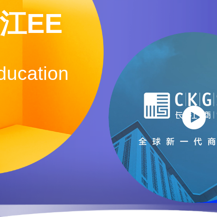
长江EE
ducation