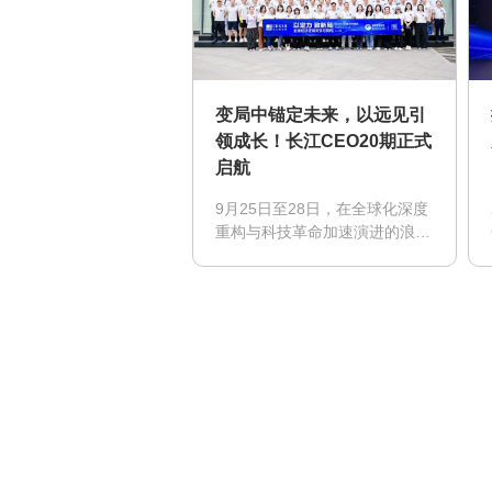
变局中锚定未来，以远见引
领成长！长江CEO20期正式
启航
9月25日至28日，在全球化深度
重构与科技革命加速演进的浪潮
中，长江CEO20期在上海扬帆
启航。60余位拼搏进取、极具开
疆拓土和创新精神的杰出企业家
集结于此，共同开启一段洞察趋
势、碰撞思想、共探未来的学习
旅程。