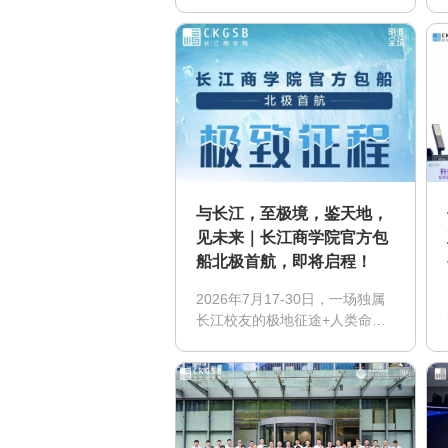
学院提供学术支持的大足区足商
学院高级研修班（第一模块），
圆满完成了为期三天的核心授
课。
与长江，至极境，鉴天地，
见未来｜长江商学院官方包
船北极首航，即将启程！
2026年7月17-30日，一场独属
长江校友的极地征途+人类命运
共同体的前瞻探索，长江商学院
官方极地包船“月亮女神号”邀请
广大长江校友、携朋友与家人登
船同行！