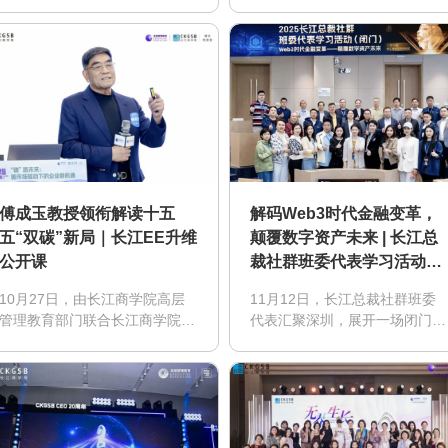
3月25日，长江商学院与绍兴市
能｜深耕中国｜企业出海｜产业
工商联签署战略合作备忘录，探
生态｜全球学习从洞察趋势，到
索“政府引导、院校赋能、企业
掌握趋势，最终驾驭趋势
参与”的协同发展新范式。
傅成玉教授领衔解读十五
解码Web3时代金融变革，
五“双碳”新局｜长江EE升维
颠覆数字资产未来 | 长江总
公开课
裁社群班委代表学习活动回
顾
10月27日，由长江商学院高层
11月12日，长江总裁社群班委
管理教育部门联合长江商学院湖
代表汇聚深圳，展开一场闭门深
北校友会主办的“碳路未来——
度学习。从中美博弈的宏观视
碳市场驱动下的企业新机遇”主
野，到香港Web3政策的前沿实
题活动在武汉中碳登大厦圆满落
践，从RWA(真实世界资产代币
幕。
化)的创新探索到跨界生态的政
企对话，构建起“理论一实践-生
态”的立体认知网络，为企业家