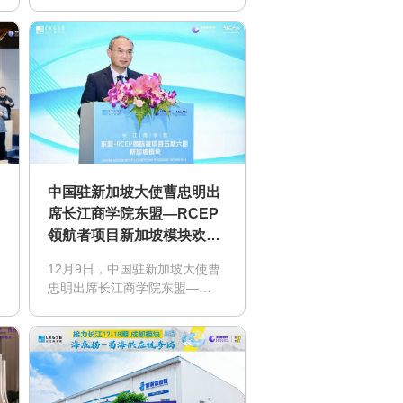
以“守正之道与出奇之策”为轴，
悄然行至了一段旅程的终点，同
时也为新征程的起点拉开了序
幕。
中国驻新加坡大使曹忠明出
席长江商学院东盟—RCEP
领航者项目新加坡模块欢迎
晚宴并致辞
12月9日，中国驻新加坡大使曹
忠明出席长江商学院东盟—
RCEP领航者项目新加坡模块欢
迎晚宴并致辞。长江商学院东
盟-RCEP领航者项目5期校友、
中国新加坡商会会长王子元等中
新商界及学界100余人出席。使
馆康伊明参赞陪同。