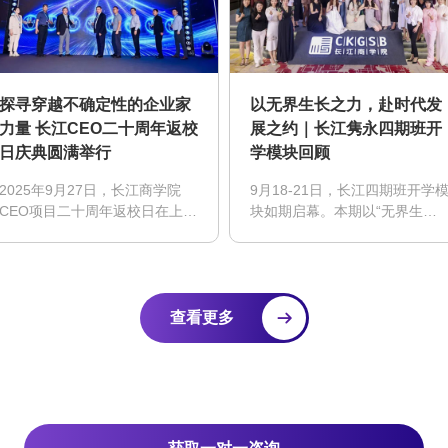
群体解码数字资产未来，共绘
Web3时代商业新图景。
探寻穿越不确定性的企业家
以无界生长之力，赴时代发
力量 长江CEO二十周年返校
展之约｜长江隽永四期班开
日庆典圆满举行
学模块回顾
2025年9月27日，长江商学院
9月18-21日，长江四期班开学
CEO项目二十周年返校日在上海
块如期启幕。本期以“无界生
举行，论坛主题为《变局之下
长”为核心主题，与新一期同学
中国之为，穿越不确定性的长江
们共同开启一场突破认知边界、
力量》，论坛以“战略布局·多极
重塑发展思维的成长旅程，在探
共振”、“全球震荡·南方向
寻历史规律与洞察时代变革中，
上”、“科技驱动·数智跃迁”为议
找寻个人成长、企业发展与时代
查看更多
题主线，汇聚学界权威、产业领
脉搏同频共振的共荣之道。
军人物和创新企业代表，为企业
家群体提供一次具有前瞻性和参
考性的思想坐标。