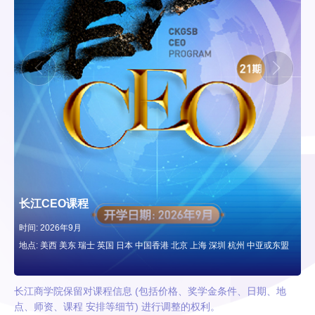
长江CEO课程
时间:
2026年9月
新
地点:
美西 美东 瑞士 英国 日本 中国香港 北京 上海 深圳 杭州 中亚或东盟
长江商学院保留对课程信息 (包括价格、奖学金条件、日期、地
点、师资、课程 安排等细节) 进行调整的权利。