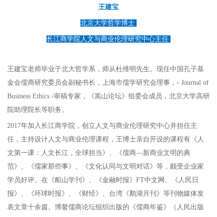
王建宝
北京大学哲学博士
长江商学院人文与商业伦理研究中心主任
王建宝老师毕业于北大哲学系，师从杜维明先生。现任中国孔子基
金会儒商研究委员会副秘书长，上海市儒学研究会理事，‹ Journal of
Business Ethics ›审稿专家，《嵩山论坛》组委会成员，北京大学高研
院助理院长等职务。
2017年加入长江商学院，创立人文与商业伦理研究中心并担任主
任，主持设计人文与商业伦理课程，王博士亲自开设的课程有《人
文第一课：人文长江，全球担当》、《儒商—新商业文明的典
范》、《儒家那些事》、《文化认同与文明对话》等，颇受企业家
学员好评。在《船山学刊》、《金融时报》FT中文网、《人民日
报》、《环球时报》、《财经》、台湾《鹅湖月刊》等刊物媒体发
表文章十余篇。博鳌儒商论坛组织出版的《儒商年鉴》（人民出版