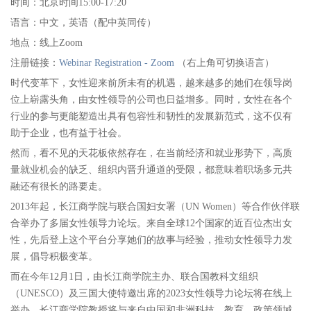
时间：北京时间15:00-17:20
语言：中文，英语（配中英同传）
地点：线上Zoom
注册链接：
Webinar Registration - Zoom
（右上角可切换语言）
时代变革下，女性迎来前所未有的机遇，越来越多的她们在领导岗
位上崭露头角，由女性领导的公司也日益增多。同时，女性在各个
行业的参与更能塑造出具有包容性和韧性的发展新范式，这不仅有
助于企业，也有益于社会。
然而，看不见的天花板依然存在，在当前经济和就业形势下，高质
量就业机会的缺乏、组织内晋升通道的受限，都意味着职场多元共
融还有很长的路要走。
2013年起，长江商学院与联合国妇女署（UN Women）等合作伙伴联
合举办了多届女性领导力论坛。来自全球12个国家的近百位杰出女
性，先后登上这个平台分享她们的故事与经验，推动女性领导力发
展，倡导积极变革。
而在今年12月1日，由长江商学院主办、联合国教科文组织
（UNESCO）及三国大使特邀出席的2023女性领导力论坛将在线上
举办，长江商学院教授将与来自中国和非洲科技、教育、政策领域