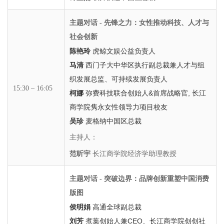
主题对话 - 先锋之力：女性推动科技、人才与
社会创新
陈艳玲
虎鲸文娱公益负责人
马清
西门子大中华区执行副总裁兼人才与组
织发展总监、可持续发展负责人
15:30 – 16:05
柯娜
弥费科技联合创始人&首席战略官, 长江
商学院隽永女性领导力项目校友
吴珍
麦格纳中国区总裁
主持人：
范昕宇
长江商学院经济学助理教授
主题对话 - 突破边界：品牌创新重塑中国消费
版图
侯明娟
高通全球副总裁
刘芳
煮葉创始人兼CEO、长江商学院创创社