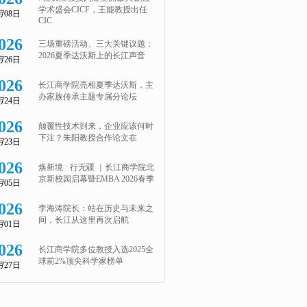
学术盛会CICF，王能教授出任
月
08日
CIC
026
三场重磅活动、三大关键议题：
2026夏季达沃斯上的长江声音
月
26日
026
长江商学院亮相夏季达沃斯，主
办家族传承主题专属分论坛
月
24日
026
颠覆性技术到来，企业应该何时
下注？朱阳教授合作论文在
月
23日
026
焕新境 · 行无疆 ｜长江商学院北
京新校园启幕暨EMBA 2026春季
月
05日
026
李海涛院长：站在历史与未来之
间，长江从这里再次启航
月
01日
026
长江商学院多位教授入选2025全
球前2%顶尖科学家榜单
月
27日