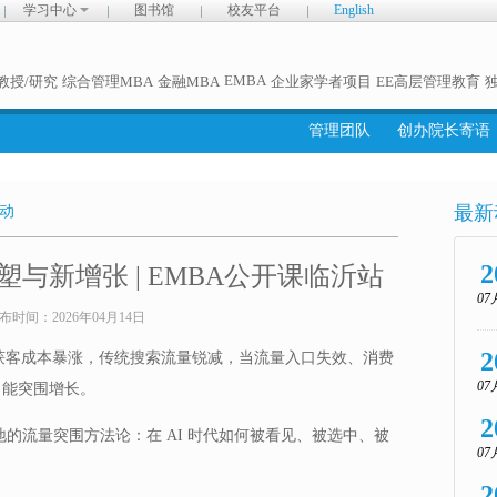
学习中心
图书馆
校友平台
English
EMBA
教授/研究
综合管理MBA
金融MBA
企业家学者项目
EE高层管理教育
管理团队
创办院长寄语
最新
动
2
塑与新增张 | EMBA公开课临沂站
07
布时间：
2026年04月14日
2
业获客成本暴涨，传统搜索流量锐减，当流量入口失效、消费
07
 能突围增长。
2
地的流量突围方法论：在 AI 时代如何被看见、被选中、被
07
2