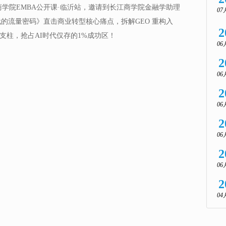
商学院EMBA公开课·临沂站，邀请到长江商学院金融学助理
07
代的流量密码》直击商业转型核心痛点，拆解GEO 重构入
2
I支柱，抢占AI时代仅存的1%成功区！
06
2
06
2
06
2
06
2
06
2
04