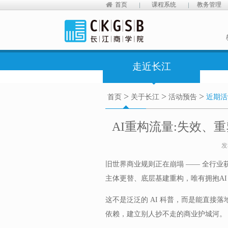
首页
课程系统
教务管理
走近长江
>
>
>
首页
关于长江
活动预告
近期活
AI重构流量:失效、重
发
旧世界商业规则正在崩塌 —— 全行
主体更替、底层基建重构，唯有拥抱AI
这不是泛泛的 AI 科普，而是能直接落
依赖，建立别人抄不走的商业护城河。