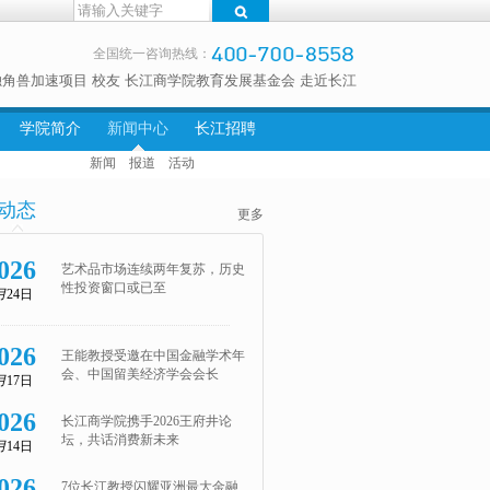
全国统一咨询热线：
独角兽加速项目
校友
长江商学院教育发展基金会
走近长江
学院简介
新闻中心
长江招聘
新闻
报道
活动
动态
更多
026
艺术品市场连续两年复苏，历史
性投资窗口或已至
月
24日
026
王能教授受邀在中国金融学术年
会、中国留美经济学会会长
月
17日
026
长江商学院携手2026王府井论
坛，共话消费新未来
月
14日
026
7位长江教授闪耀亚洲最大金融