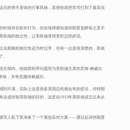
达目的势不罢休的行事风格，其很快就把官司打到了最高法
的时候存在欺诈行为，但全地球都知道特朗普是醉翁之意不
美联储的独立性，让美联储变得更听总统的话。
过去那般的独立性还为时过早，但有一点是很清楚的，那就
了。
总统任期内，他就因利率问题而与美联储主席杰罗姆·鲍威尔
发生过争执，并有意撤掉鲍威尔。
感到不满，实际上这是很多美国总统都会有的想法，但特朗
达成控制美联储的目的，这是自1913年美联储成立以来从
领导人私下里准备了一个紧急应对方案——通过起诉特朗普