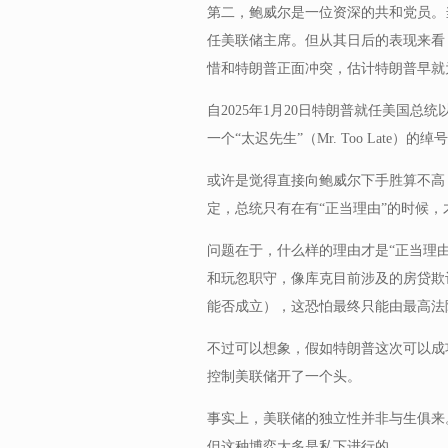
第二，鲍威尔是一位资深的共和党员。
任美联储主席。但从其日后的表现来看
惜和特朗普正面冲突，估计特朗普早就
自2025年1月20日特朗普就任美国
一个“太迟先生”（Mr. Too Late）的绰
或许是觉得直接向鲍威尔下手胜算不高
定，总统只有在有“正当理由”的时候
问题在于，什么样的理由才是“正当理由
和玩忽职守，像库克目前涉及的房贷欺
能否成立），这恐怕最终只能由最高法
不过可以想象，假如特朗普这次可以成
控制美联储开了一个头。
事实上，美联储的独立性并非与生俱来
但这种博弈大多是私下进行的。