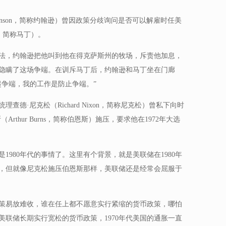
Johnson，简称约翰逊）曾因政策分歧询问是否可以解雇时任美
in，简称马丁）。
法，约翰逊把他叫到他在得克萨斯州的牧场，斥责他加息，
隐瞒了这场争端。在训斥马丁后，约翰逊和马丁坐在门廊
起争端，我的工作是防止争端。”
德·尼克松（Richard Nixon，简称尼克松）曾私下向时
rthur Burns，简称伯恩斯）施压，要求他在1972年大选
1980年代的事情了。这里有个背景，就是美联储在1980年
，但就像尼克松施压伯恩斯那样，美联储还是经常会屈服于
策易放难收，谁在任上都不愿意实行紧缩的货币政策，哪怕
联储长期实行宽松的货币政策，1970年代美国的通胀一直