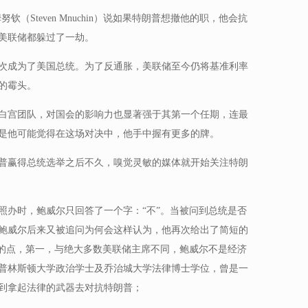
（Steven Mnuchin）说如果特朗普想撤他的职，他会抗
美联储都躲过了一劫。
次成为了美国总统。为了反通胀，美联储至今仍将基准利率
的霉头。
白宫团队，对国会的影响力也显著强于其第一个任期，连最
是他可能觉得在这场对决中，他手中握有更多的牌。
特朗普赢得总统选举之后不久，嗅觉灵敏的媒体就开始关注特朗
照办时，鲍威尔只回答了一个字：“不”。当被问到总统是否
鲍威尔后来又被追问为何会这样认为，他再次给出了简短的
趣的点，第一，与绝大多数美联储主席不同，鲍威尔不是经济
普林斯顿大学政治学士及乔治城大学法律博士学位，曾是一
到拿起法律的武器去对抗特朗普；