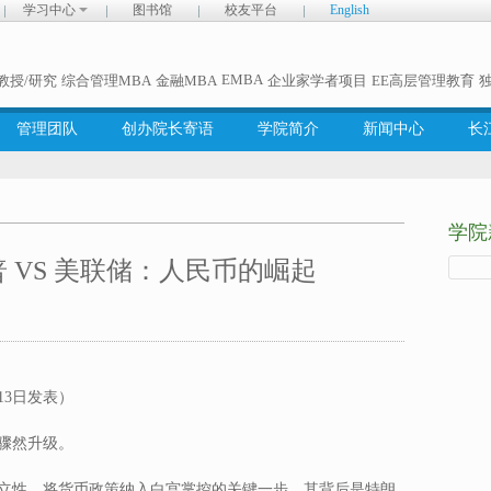
学习中心
图书馆
校友平台
English
EMBA
教授/研究
综合管理MBA
金融MBA
企业家学者项目
EE高层管理教育
管理团队
创办院长寄语
学院简介
新闻中心
长
学院
 VS 美联储：人民币的崛起
13日发表）
骤然升级。
立性、将货币政策纳入白宫掌控的关键一步，其背后是特朗