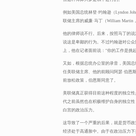
例如美国总统林登·约翰逊（Lyndon 
联储主席的威廉·马丁（William Mart
他的律师说不行。后来，按照马丁的说
说这是卑鄙的行为。不过约翰逊对公众
上，他在记者面前说：“你的工作是挑
又如，根据总统办公室的录音，美国总统理查
任美联储主席、他的前顾问阿瑟·伯恩斯（A
前放松政策，伯恩斯同意了。
美联储真正获得目前这种程度的独立性是
代之前虽然也在积极维护自身的独立性
白宫的政治压力。
这导致了一个严重的后果，就是货币政
经济处于高通胀中。由于在政治压力下美