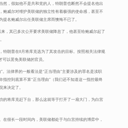
当然，假如他不是共和党的人，特朗普也断然不会提名他出
，鲍威尔对维护美联储的独立性有着极强的使命感，甚至不
为提名鲍威尔出任美联储主席而懊悔不已了。
总统以来，其已多次公开要求美联储降息了，他甚至给鲍威尔起了
号。
，特朗普在8月将库克选为了其攻击的目标。按照相关法律规
，才可以罢免美联储的官员。
”。法律界的一般看法是“正当理由”主要涉及的罪名是渎职
诈指控到底算不算“正当理由”（我们还不知道这一指控最终
院来决定了。
功的将库克赶下台，那么这就等于打开了一扇大门，为白宫
。在很长一段时间内，美联储都处于与白宫持续的博弈中，