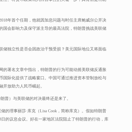
018年首个任期，他就因加息问题与时任主席鲍威尔公开决
的国会影响力及保守派主导的最高法院，特朗普挑战美联储
联储独立性是否会因政治干预受损？美元国际地位又将面临
网的署名文章中指出，特朗普的行为可能动摇美联储反通胀
币国际化提供了战略窗口。中国可通过推进资本管制放松与
融开放助力人民币崛起。
，简称特朗普）与美联储的对决最终还是来了。
储的理事丽莎·库克（Lisa Cook，简称库克）。假如特朗普
18日的议息会议。好在一家地区法院阻止了特朗普的行动，库
。