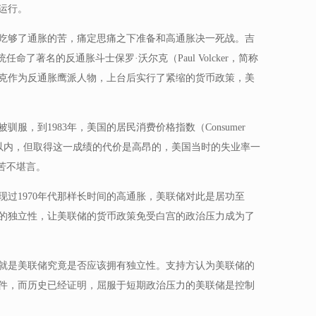
运行。
于吃够了通胀的苦，痛定思痛之下准备和高通胀决一死战。吉
总统任命了著名的反通胀斗士保罗·沃尔克（Paul Volcker，简称
克作为反通胀鹰派人物，上台后实行了紧缩的货币政策，美
服，到1983年，美国的居民消费价格指数（Consumer
降到了3%以内，但取得这一成绩的代价是高昂的，美国当时的失业率一
苦不堪言。
过1970年代那样长时间的高通胀，美联储对此是居功至
的独立性，让美联储的货币政策免受白宫的政治压力成为了
就是美联储究竟是否应该拥有独立性。支持方认为美联储的
件，而历史已经证明，屈服于短期政治压力的美联储是控制