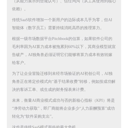
（从能力展示到合规认可）、信任鸿沟（从工具使用到核心
依赖）。
传统SaaS软件增加一个新用户的边际成本几乎为零，但AI
智能体（数字员工）需要持续消耗高昂的推理算力。
根据一级市场数据平台Pitchbook的估算，如果软件公司的
毛利率因为AI算力成本被拖累到60%以下，其商业模型就宣
告破产，AI独角兽必须证明它们能够将算力成本有效转嫁
给客户。
为了让企业冒险迁移到未经市场验证的AI初创公司，AI独
角兽正在将定价模式向“基于结果收费”转移，例如按成功解
决的客诉工单、或生成的财务报表来计费。
未来，衡量AI商业模式成功与否的新核心指标（KPI）将是
“净劳动力获取”，即厂商能将企业多少“人力薪酬预算”成功
转化为“软件采购支出”。
这也是传统SaaS模式面临的最大危机。