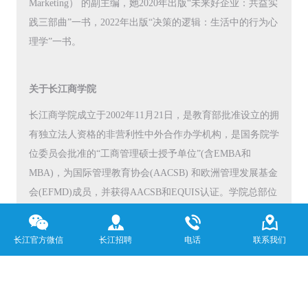
Marketing） 的副主编，她2020年出版“未来好企业：共益实
践三部曲”一书，2022年出版“决策的逻辑：生活中的行为心
理学”一书。
关于长江商学院
长江商学院成立于2002年11月21日，是教育部批准设立的拥
有独立法人资格的非营利性中外合作办学机构，是国务院学
位委员会批准的“工商管理硕士授予单位”(含EMBA和
MBA)，为国际管理教育协会(AACSB) 和欧洲管理发展基金
会(EFMD)成员，并获得AACSB和EQUIS认证。学院总部位
于北京，现设有工商管理硕士项目(MBA)；高级工商管理硕
士项目(EMBA)；企业家学者项目；高层管理教育项目(EE)
长江官方微信
长江招聘
电话
联系我们
及全球独角兽项目。