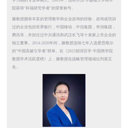
学刊物的专业审稿人。2003年，他在乔治∙华盛顿大学商学
院获得“科瑞研究学者”的荣誉称号。
滕教授拥有丰富的管理教学和企业咨询的经验，咨询或培训
过的企业包括世界银行，中国移动，中信集团，华润集团，
腾讯等，并担任过中兴通讯和武汉长飞等十来家上市企业的
独立董事。2014-2020年间，滕教授连续七年入选爱思唯尔
的“中国高被引学者”榜单。在《2022胡润百学·中国商学院
教授学术活跃度榜》上，滕教授在战略管理领域位列第五
名。