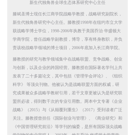
新生代独角兽全球生态体系研究中心主任
滕斌圣博士现任长江商学院战略学教授，战略研究副院长，
新生代独角兽研究中心主任。滕教授1998年在纽约市立大学
获战略学博士学位，1998-2006年执教于美国乔治∙华盛顿大
学商学院，曾任战略学副教授，博导，享有终身教职，并负
责该校战略学领域的博士项目，2006年底加入长江商学院。
滕教授的研究与教学领域集中在战略联盟、竞争战略、创业
与创新，以及企业的跨国经营。滕教授在国际著名学刊上共
发表了二十多篇论文，其中包括《管理学会评论》、《组织
科学》 等顶尖刊物。他被认为是战略联盟方面的权威，研
究成果被众多战略学教材引用，若干文章更被认为是研究联
盟所必读，得到数千次的专业引用数。两本中文专著《企业
战略》（2015）与《从颠覆到重生》（2017）受到读者广泛
关注。滕教授曾担任《国际创业与管理》、《商业研究》和
《中国管理研究前沿》等学刊的编委，是所有国际顶尖战略