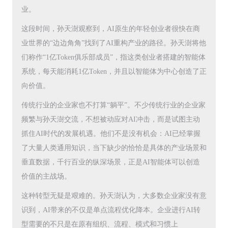
业。
这段时间，孙天澍观察到，AI原生的年轻创业者很快在商
业世界的“边边角角”找到了AI重构产业的路径。孙天澍将他
们称作“1亿Token俱乐部成员”，指这类创业者搭建的智能体
系统，每天能消耗1亿Token，并且以智能体为中心创造了正
向价值。
传统行业的企业家也不打算“躺平”。不少传统行业的企业家
频繁与孙天澍交流，不想被动应对AI冲击，而是试图主动
抓住AI时代的发展机遇。他们不是没有机会：AI已经掌握
了大量人类通用知识，当下缺少的恰恰是具体的产业场景和
垂直数据，千行百业的纵深场景，正是AI智能体可以创造
价值的主战场。
这种转型无疑是艰难的。孙天澍认为，大多数企业家没有意
识到，AI带来的不仅是单点流程优化降本。企业进行AI转
型需要的不只是在原有组织、流程、模式和习惯上