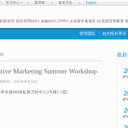
学习中心
图书馆
校友平台
English
EMBA
教授/研究
综合管理MBA
金融MBA
企业家学者项目
EE高层管理教育
管理团队
创办院长寄语
最新
动
2
tive Marketing Summer Workshop
07
布时间：
2025年06月24日
2
s (闵行区申长路988弄虹桥万科中心5号楼1-2层)
07
2
07
2