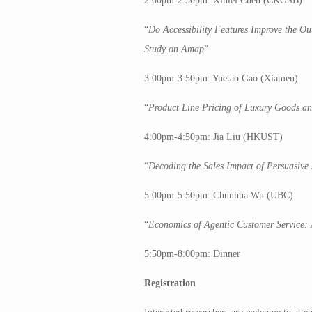
2:00pm-2:50pm: Xinlei Chen (CKGSB)
“
Do Accessibility Features Improve the Ou
Study on Amap
”
3:00pm-3:50pm: Yuetao Gao (Xiamen)
“
Product Line Pricing of Luxury Goods an
4:00pm-4:50pm: Jia Liu (HKUST)
“
Decoding the Sales Impact of Persuasive S
5:00pm-5:50pm: Chunhua Wu (UBC)
“
Economics of Agentic Customer Service:
5:50pm-8:00pm: Dinner
Registration