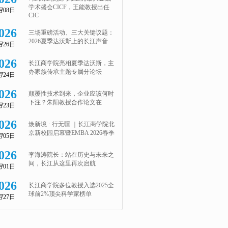
学术盛会CICF，王能教授出任
月
08日
CIC
026
三场重磅活动、三大关键议题：
2026夏季达沃斯上的长江声音
月
26日
026
长江商学院亮相夏季达沃斯，主
办家族传承主题专属分论坛
月
24日
026
颠覆性技术到来，企业应该何时
下注？朱阳教授合作论文在
月
23日
026
焕新境 · 行无疆 ｜长江商学院北
京新校园启幕暨EMBA 2026春季
月
05日
026
李海涛院长：站在历史与未来之
间，长江从这里再次启航
月
01日
026
长江商学院多位教授入选2025全
球前2%顶尖科学家榜单
月
27日