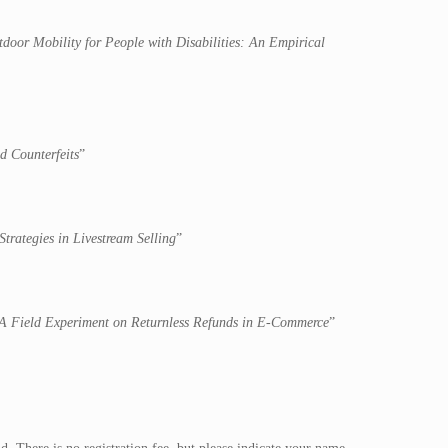
tdoor Mobility for People with Disabilities: An Empirical
d Counterfeits
”
trategies in Livestream Selling
”
 A Field Experiment on Returnless Refunds in E-Commerce
”