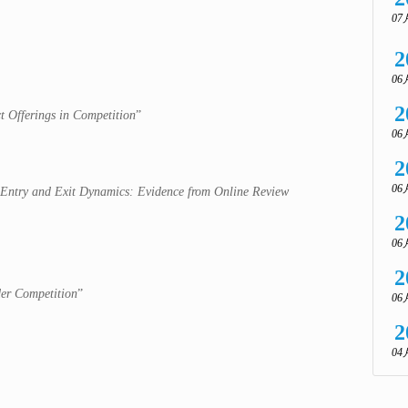
07
2
06
2
 Offerings in Competition
”
06
2
06
m Entry and Exit Dynamics: Evidence from Online Review
2
06
2
er Competition
”
06
2
04