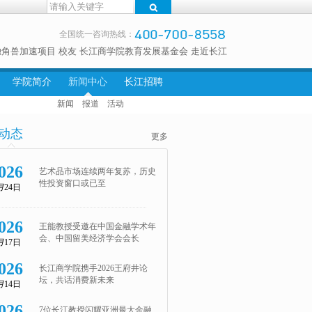
全国统一咨询热线：
独角兽加速项目
校友
长江商学院教育发展基金会
走近长江
学院简介
新闻中心
长江招聘
新闻
报道
活动
动态
更多
026
艺术品市场连续两年复苏，历史
性投资窗口或已至
月
24日
026
王能教授受邀在中国金融学术年
会、中国留美经济学会会长
月
17日
026
长江商学院携手2026王府井论
坛，共话消费新未来
月
14日
026
7位长江教授闪耀亚洲最大金融