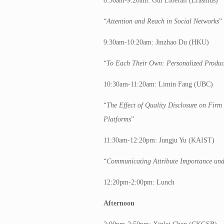
8:30am-9:20am: Gui Liberali (Erasmus)
“
Attention and Reach in Social Networks
”
9:30am-10:20am: Jinzhao Du (HKU)
“
To Each Their Own: Personalized Product
10:30am-11:20am: Limin Fang (UBC)
“
The Effect of Quality Disclosure on Fir
Platforms
”
11:30am-12:20pm: Jungju Yu (KAIST)
“
Communicating Attribute Importance und
12:20pm-2:00pm: Lunch
Afternoon