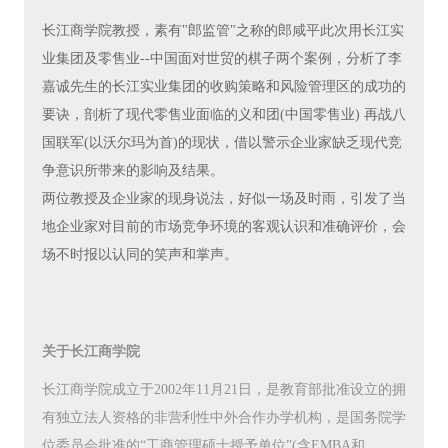
长江商学院教授，素有"郎监管"之称的郎咸平此次用长江实
业集团及零售业--中国面对世贸的棋子两个案例，分析了李
嘉诚先生的长江实业集团的收购策略和风险管理区的成功的
要诀，剖析了现代零售业面临的义和团(中国零售业) 再战八
国联军(以沃尔玛为首)的现状，借以警示企业家缺乏现代竞
争意识所带来的影响及结果。
两位教授及企业家的现身说法，好似一场及时雨，引发了当
地企业家对目前的市场竞争环境的客观认识和准确评价，会
场不时报以认同的笑声和掌声。
关于长江商学院
长江商学院成立于2002年11月21日，是教育部批准设立的拥
有独立法人资格的非营利性中外合作办学机构，是国务院学
位委员会批准的“工商管理硕士授予单位”(含EMBA和