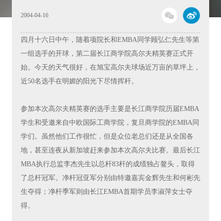
2004-04-16
四月十六日中午，随着项院长和EMBA同学顾弘仁先生等第
一组选手的开球，第二届长江商学院高尔夫精英赛正式开
始。今天的天气很好，在旭宝高尔夫球场近万亩的草坪上，
近50名选手在明媚的阳光下尽情挥杆。
参加本次高尔夫精英赛的选手主要是长江商学院历届EMBA
学生和受邀来自中欧国际工商学院，复旦商学院的EMBA同
学们。虽然他们工作很忙，但是众位老总们还是从全国各
地，甚至连夜从新加坡赶来参加本次高尔夫比赛。最后长江
MBA执行总监李杰先生以总杆83杆的成绩独占鳌头，取得
了总杆冠军。净杆冠亚军分别由特邀嘉宾金辉先生和何彬先
生夺得；净杆季军则由长江EMBA首期学员李淑萍女士夺
得。