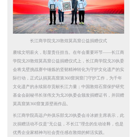
长江商学院戈20敦煌莫高窟公益捐赠仪式
赓续文明薪火，彰显责任担当。在年会重要环节——长江商
学院戈20敦煌莫高窟公益捐赠仪式上，长江商学院戈20执委
会将戈壁挑战赛中锤炼的坚韧精神转化为守护文化遗产的实
际行动，正式认捐莫高窟第360窟洞窟门守护工作，为千年
文化遗产的永续留存贡献长江力量；中国敦煌石窟保护研究
基金会副秘书长张伟文为戈20执委会颁发捐赠证书，并回赠
莫高窟第360窟复原壁画作品。
长江商学院高远户外俱乐部戈20执委会冷冰娇主席表示，此
次捐赠活动不仅是“无公益，不长江”理念的生动诠释，也是
优秀企业家精神与社会责任感在敦煌的鲜活实践。