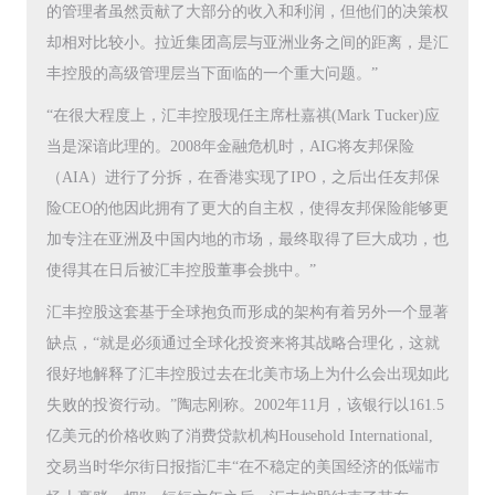
的管理者虽然贡献了大部分的收入和利润，但他们的决策权
却相对比较小。拉近集团高层与亚洲业务之间的距离，是汇
丰控股的高级管理层当下面临的一个重大问题。”
“在很大程度上，汇丰控股现任主席杜嘉祺(Mark Tucker)应
当是深谙此理的。2008年金融危机时，AIG将友邦保险
（AIA）进行了分拆，在香港实现了IPO，之后出任友邦保
险CEO的他因此拥有了更大的自主权，使得友邦保险能够更
加专注在亚洲及中国内地的市场，最终取得了巨大成功，也
使得其在日后被汇丰控股董事会挑中。”
汇丰控股这套基于全球抱负而形成的架构有着另外一个显著
缺点，“就是必须通过全球化投资来将其战略合理化，这就
很好地解释了汇丰控股过去在北美市场上为什么会出现如此
失败的投资行动。”陶志刚称。2002年11月，该银行以161.5
亿美元的价格收购了消费贷款机构Household International,
交易当时华尔街日报指汇丰“在不稳定的美国经济的低端市