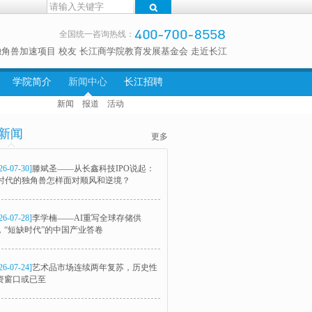
全国统一咨询热线：
独角兽加速项目
校友
长江商学院教育发展基金会
走近长江
学院简介
新闻中心
长江招聘
新闻
报道
活动
新闻
更多
26-07-30]
滕斌圣——从长鑫科技IPO说起：
I时代的独角兽怎样面对顺风和逆境？
26-07-28]
李学楠——AI重写全球存储供
，“短缺时代”的中国产业答卷
26-07-24]
艺术品市场连续两年复苏，历史性
资窗口或已至