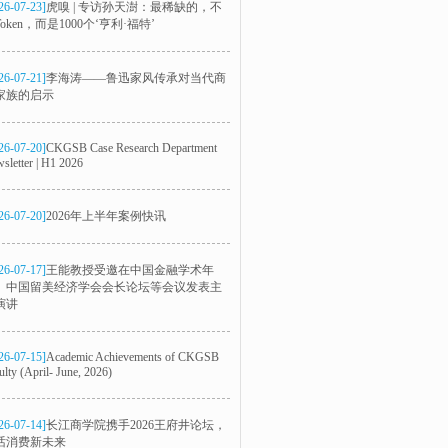
26-07-23]
虎嗅 | 专访孙天澍：最稀缺的，不
oken，而是1000个‘亨利·福特’
26-07-21]
李海涛——鲁迅家风传承对当代商
家族的启示
26-07-20]
CKGSB Case Research Department
sletter | H1 2026
26-07-20]
2026年上半年案例快讯
26-07-17]
王能教授受邀在中国金融学术年
、中国留美经济学会会长论坛等会议发表主
演讲
26-07-15]
Academic Achievements of CKGSB
ulty (April- June, 2026)
26-07-14]
长江商学院携手2026王府井论坛，
话消费新未来