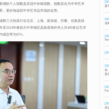
[20
新增的个人指数是吴冠中价格指数。指数旨在为中华艺术
是T
系，更好地追踪中华艺术品市场的走势。
[20
浦斯三大拍卖行在北京、上海、新加坡、巴黎、伦敦及纽
业
年至2024年春拍大中华地区及旅居海外华人共400多位艺术
成交率为85%。
[20
New
[20
[20
会
旨
[20
Fac
[20
共