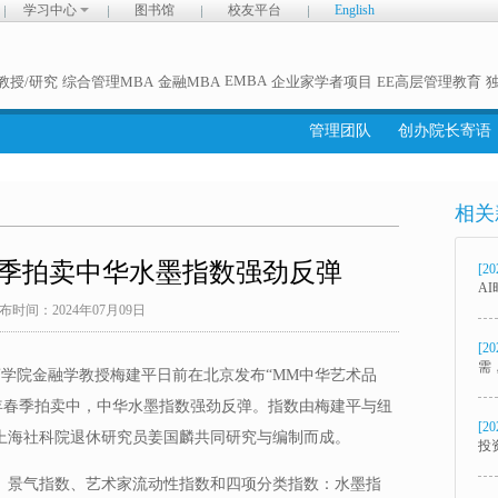
学习中心
图书馆
校友平台
English
EMBA
教授/研究
综合管理MBA
金融MBA
企业家学者项目
EE高层管理教育
管理团队
创办院长寄语
相关
4年春季拍卖中华水墨指数强劲反弹
[20
A
布时间：2024年07月09日
[20
需
江商学院金融学教授梅建平日前在北京发布“MM中华艺术品
24年春季拍卖中，中华水墨指数强劲反弹。指数由梅建平与纽
[20
ses)、上海社科院退休研究员姜国麟共同研究与编制而成。
投
、景气指数、艺术家流动性指数和四项分类指数：水墨指