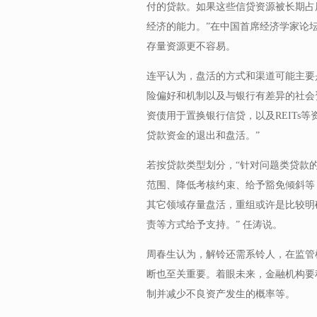
付的贷款。如果这些信贷资源被长期占
经济的能力。”在中国首席经济学家论
存量资源更不容易。
连平认为，盘活的方式和渠道可能主要
险偏好和机制以及与银行有差异的社会
资债用于置换银行信贷，以及REITs
贷款资金的退出和盘活。”
若按贷款类型划分，“针对问题类贷款
范围、降低考核约束、给予豁免倾斜等
其它领域存量盘活，重组或许是比较明
责等方式给予支持。” 任涛说。
周春生认为，解铃还需系铃人，在监管
断也至关重要。着眼未来，金融机构要
制并减少不良资产发生的概率等。