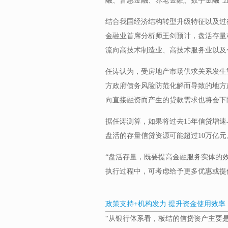
融、普惠金融、养老金融、数字金融“五
结合我国经济结构转型升级特征以及过
金融业首席分析师王剑预计，盘活存量
流向高技术制造业、高技术服务业以及
任涛认为，受房地产市场供求关系发生
方政府债务风险防范化解而导致的地方
向直接融资而产生的贷款需求也将会下
据任涛测算，如果将过去15年信贷增
盘活的存量信贷资源可能超过10万亿元
“盘活存量，既要提高金融服务实体的
执行过程中，可考虑给予更多优惠或提
政策支持+机构发力 提升资金使用效率
“从银行体系看，板结的信贷资产主要