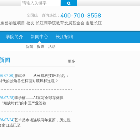
全国统一咨询热线：
独角兽加速项目
校友
长江商学院教育发展基金会
走近长江
学院简介
新闻中心
长江招聘
新闻
报道
活动
新闻
更多
26-07-30]
滕斌圣——从长鑫科技IPO说起：
I时代的独角兽怎样面对顺风和逆境？
26-07-28]
李学楠——AI重写全球存储供
，“短缺时代”的中国产业答卷
26-07-24]
艺术品市场连续两年复苏，历史性
资窗口或已至