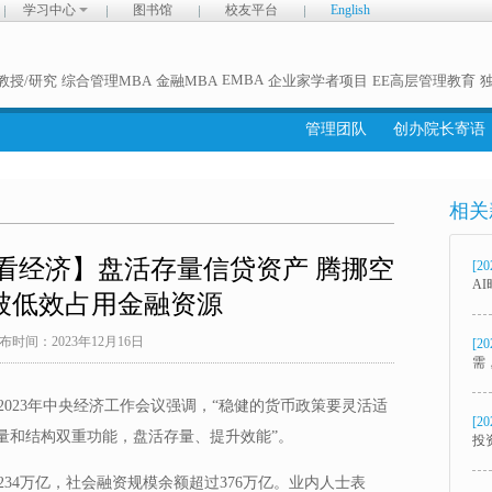
学习中心
图书馆
校友平台
English
EMBA
教授/研究
综合管理MBA
金融MBA
企业家学者项目
EE高层管理教育
管理团队
创办院长寄语
相关
【看经济】盘活存量信贷资产 腾挪空
[20
A
被低效占用金融资源
布时间：2023年12月16日
[20
需
2023年中央经济工作会议强调，“稳健的货币政策要灵活适
[20
量和结构双重功能，盘活存量、提升效能”。
投
234万亿，社会融资规模余额超过376万亿。业内人士表