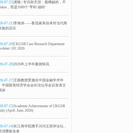
26-07-23]
虎嗅 | 专访孙天澍：最稀缺的，不
oken，而是1000个‘亨利·福特’
26-07-21]
李海涛——鲁迅家风传承对当代商
家族的启示
26-07-20]
CKGSB Case Research Department
sletter | H1 2026
26-07-20]
2026年上半年案例快讯
26-07-17]
王能教授受邀在中国金融学术年
、中国留美经济学会会长论坛等会议发表主
演讲
26-07-15]
Academic Achievements of CKGSB
ulty (April- June, 2026)
26-07-14]
长江商学院携手2026王府井论坛，
话消费新未来