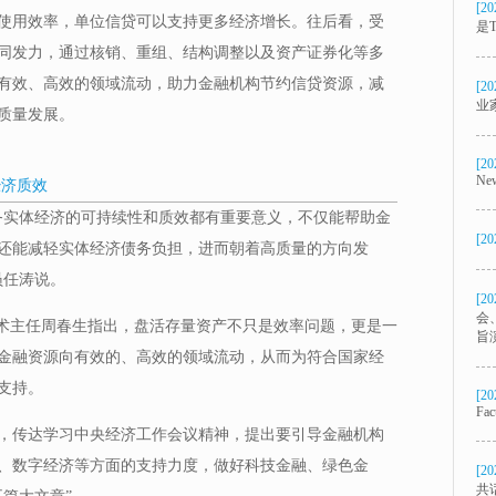
[20
使用效率，单位信贷可以支持更多经济增长。往后看，受
是T
同发力，通过核销、重组、结构调整以及资产证券化等多
有效、高效的领域流动，助力金融机构节约信贷资源，减
[20
业
质量发展。
[20
New
经济质效
务实体经济的可持续性和质效都有重要意义，不仅能帮助金
[20
还能减轻实体经济债务负担，进而朝着高质量的方向发
员任涛说。
[20
会
学术主任周春生指出，盘活存量资产不只是效率问题，更是一
旨
金融资源向有效的、高效的领域流动，从而为符合国家经
支持。
[20
Fac
议，传达学习中央经济工作会议精神，提出要引导金融机构
、数字经济等方面的支持力度，做好科技金融、绿色金
[20
共