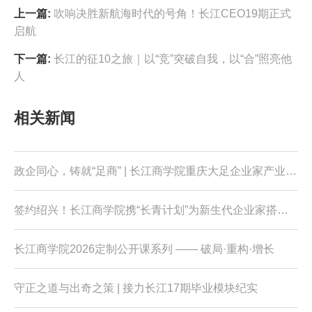
上一篇:
吹响决胜新航海时代的号角！长江CEO19期正式
启航
下一篇:
长江的征10之旅｜以“竞”突破自我，以“合”照亮他
人
相关新闻
政企同心，铸就“足商” | 长江商学院重庆大足企业家产业升级项目第一模块课程圆满结束
签约绍兴！长江商学院携“长青计划”为新生代企业家搭建“政企学”新生态
长江商学院2026定制公开课系列 —— 破局·重构·增长
守正之道与出奇之策 | 接力长江17期毕业模块纪实