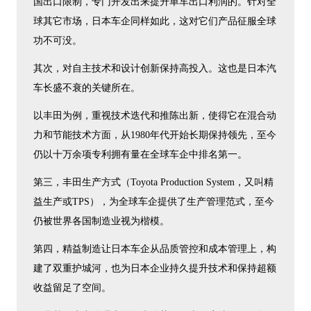
国出口限制，专门开发出来提升单车出口利润的。针对全
球其它市场，日本车企同样如此，这对它们产品征服全球
功不可没。
其次，对自主技术和设计创新保持高投入。这也是日本汽
车长盛不衰的关键所在。
以丰田为例，重视技术迭代和推陈出新，使得它在混合动
力和节能技术方面，从1980年代开始长期保持领先，至今
仍以十万余项专利拥有量在全球车企中排名第一。
第三，丰田生产方式（Toyota Production System，又叫精
益生产或TPS），为全球车企提供了生产管理范式，至今
仍被世界各国制造业视为楷模。
第四，精益制造让日本车企从品质管控和成本管理上，构
建了双重护城河，也为日本企业持久提升技术和保持超额
收益留足了空间。