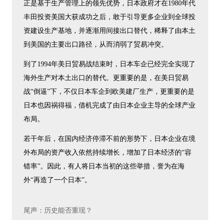
正是基于生产管理上的领先优势，日本政府才在1980年代
丰田投资美国大获成功之后，敢于引导更多企业到全球投
资建设生产基地，并逐渐用间接出口替代，稀释了由本土
到美国的主要出口路径，从而消弱了贸易冲突。
到了1994年美日贸易战结束时，日本车企已经完全实现了
海外生产对本土出口的替代。更重要的是，在美日贸易
战“倒逼”下，不仅日本车企到欧美建厂生产，更重要的是
日本也因祸得福，借机完成了由日本企业主导的全球产业
布局。
若干年后，在国内经济停滞不前的形势下，日本企业在境
外布局的资产收入依然持续增长，增加了日本经济的“容
错率”。因此，有人将日本当初的这些举措，誉为在海
外“再造了一个日本”。
尾声：历史能否重现？