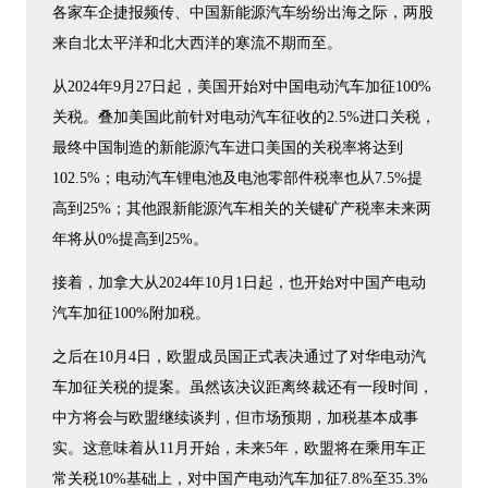
各家车企捷报频传、中国新能源汽车纷纷出海之际，两股
来自北太平洋和北大西洋的寒流不期而至。
从2024年9月27日起，美国开始对中国电动汽车加征100%
关税。叠加美国此前针对电动汽车征收的2.5%进口关税，
最终中国制造的新能源汽车进口美国的关税率将达到
102.5%；电动汽车锂电池及电池零部件税率也从7.5%提
高到25%；其他跟新能源汽车相关的关键矿产税率未来两
年将从0%提高到25%。
接着，加拿大从2024年10月1日起，也开始对中国产电动
汽车加征100%附加税。
之后在10月4日，欧盟成员国正式表决通过了对华电动汽
车加征关税的提案。虽然该决议距离终裁还有一段时间，
中方将会与欧盟继续谈判，但市场预期，加税基本成事
实。这意味着从11月开始，未来5年，欧盟将在乘用车正
常关税10%基础上，对中国产电动汽车加征7.8%至35.3%