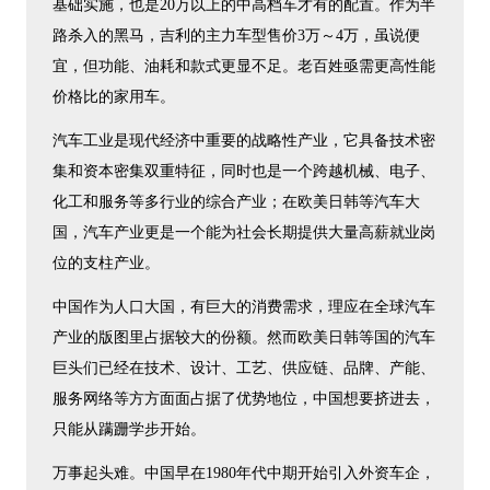
基础实施，也是20万以上的中高档车才有的配置。作为半
路杀入的黑马，吉利的主力车型售价3万～4万，虽说便
宜，但功能、油耗和款式更显不足。老百姓亟需更高性能
价格比的家用车。
汽车工业是现代经济中重要的战略性产业，它具备技术密
集和资本密集双重特征，同时也是一个跨越机械、电子、
化工和服务等多行业的综合产业；在欧美日韩等汽车大
国，汽车产业更是一个能为社会长期提供大量高薪就业岗
位的支柱产业。
中国作为人口大国，有巨大的消费需求，理应在全球汽车
产业的版图里占据较大的份额。然而欧美日韩等国的汽车
巨头们已经在技术、设计、工艺、供应链、品牌、产能、
服务网络等方方面面占据了优势地位，中国想要挤进去，
只能从蹒跚学步开始。
万事起头难。中国早在1980年代中期开始引入外资车企，