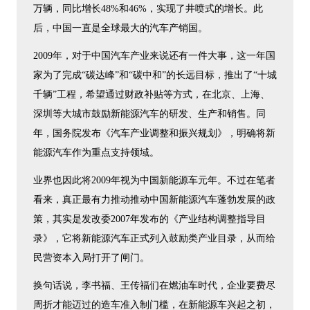
万辆，同比增长48%和46%，实现了井喷式的增长。此
后，中国一直是全球最大的汽车产销国。
2009年，对于中国汽车产业来说还有一件大事，这一年国
家为了完成“碳达峰”和“碳中和”的长远目标，推出了“十城
千辆”工程，希望通过财政补贴等方式，在北京、上海、
深圳等大城市鼓励新能源汽车的研发、生产和销售。同
年，国务院发布《汽车产业调整和振兴规划》，明确将新
能源汽车作为重点支持领域。
业界也因此将2009年视为中国新能源车元年。不过在笔者
看来，真正最有力推动推动中国新能源汽车蓬勃发展的政
策，其实是发改委2007年发布的《产业结构调整指导目
录》，它将新能源汽车正式列入鼓励类产业目录，从而给
民营资本入局打开了闸门。
换句话说，李书福、王传福们在燃油车时代，企业要费尽
周折才能迈过的造车准入制门槛，在新能源车兴起之初，