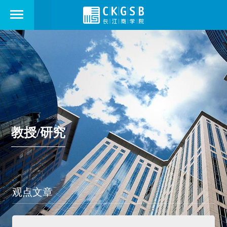
教授/研究
观点文章