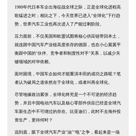
1980年代日本车企出海征战全球之际，正是全球化进程高
歌猛进之时；相比之下，今天世界已进入“全球化”下行趋
势，世界汽车工业也再次进入了产能过剩阶段。
压力面前，不仅美国和欧盟试图将核心供应链带回本土，
就连跟中国汽车产业链高度依存的德国，也在小心翼翼平
衡跟中国的“伙伴、竞争者和制度性对手”关系，以减少关
键领域的对华依赖。
面对困境，中国车企如何才能重演丰田的成功之路呢？笔
者认为破局之道依然在于全球化，或者叫再全球化。
尽管地缘政治紧张，全球化终究是一个不可逆的经济趋
势，并且中国电动汽车以及核心零部件供应已经是全球汽
车新生态中不可绕过的存在。比亚迪们，此时不去海外投
资生产，更待何时？
说到底，眼下全球汽车产业“油”“电”之争，看起来是一场