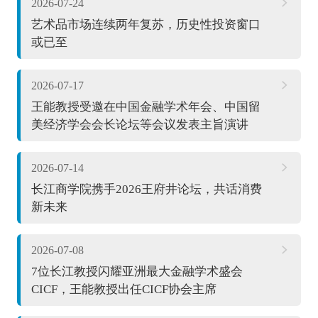
2026-07-24
艺术品市场连续两年复苏，历史性投资窗口
或已至
2026-07-17
王能教授受邀在中国金融学术年会、中国留
美经济学会会长论坛等会议发表主旨演讲
2026-07-14
长江商学院携手2026王府井论坛，共话消费
新未来
2026-07-08
7位长江教授闪耀亚洲最大金融学术盛会
CICF，王能教授出任CICF协会主席