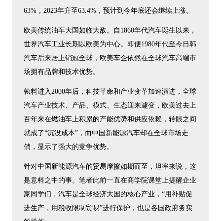
63%，2023年升至63.4%，预计到今年底还会继续上涨。
欧美传统油车大国如临大敌。自1860年代汽车诞生以来，
世界汽车工业长期以欧美为中心。即便1980年代至今日韩
汽车后来居上销冠全球，欧美车企依然在全球汽车高端市
场拥有品牌和技术优势。
孰料进入2000年后，科技革命和产业变革加速演进，全球
汽车产业技术、产品、模式、生态迎来遽变，欧美过去上
百年来在燃油车上积累的产能优势和供应依赖，转眼之间
就成了“沉没成本”，而中国新能源汽车却在全球市场走
俏，显示了强大的竞争优势。
针对中国新能源汽车的贸易摩擦如期而至，坦率来说，这
是意料之中的事。笔者此前一直在商学院课堂上提醒企业
家同学们，汽车是全球经济大国的核心产业，“用补贴促
进生产，用税收限制贸易”进行保护，也是各国政府务实