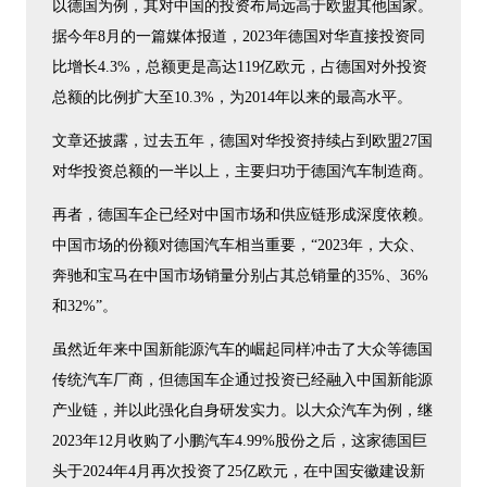
以德国为例，其对中国的投资布局远高于欧盟其他国家。
据今年8月的一篇媒体报道，2023年德国对华直接投资同
比增长4.3%，总额更是高达119亿欧元，占德国对外投资
总额的比例扩大至10.3%，为2014年以来的最高水平。
文章还披露，过去五年，德国对华投资持续占到欧盟27国
对华投资总额的一半以上，主要归功于德国汽车制造商。
再者，德国车企已经对中国市场和供应链形成深度依赖。
中国市场的份额对德国汽车相当重要，“2023年，大众、
奔驰和宝马在中国市场销量分别占其总销量的35%、36%
和32%”。
虽然近年来中国新能源汽车的崛起同样冲击了大众等德国
传统汽车厂商，但德国车企通过投资已经融入中国新能源
产业链，并以此强化自身研发实力。以大众汽车为例，继
2023年12月收购了小鹏汽车4.99%股份之后，这家德国巨
头于2024年4月再次投资了25亿欧元，在中国安徽建设新