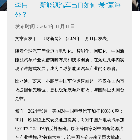
李伟——新能源汽车出口如何“卷”赢海
外？
发布时间：2024年11月11日
文章首发于：《财新网》（2024年11月11日发表）
随着全球汽车产业迈向电动化、智能化、网联化，中国新
能源汽车产业凭借前瞻布局和技术创新，在短短几年内实
现了跨越式发展，成为全球新能源汽车产业的引领者。
比亚迪、蔚来、小鹏等中国车企迅速崛起，不仅在国内市
场占据领先地位，更积极拓展海外市场，与国际巨头同台
竞技。
然而，2024年9月，美国对中国电动汽车加征100%关税；
10月，欧盟也正式表决通过提案，将对中国产电动汽车加
征7.8%至35.3%的反补贴税。欧美等国家对中国新能源汽
车产业挥舞起“关税大棒”，给中国车企带来了巨大挑战。