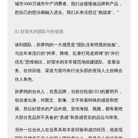
城市5000万城市中产消费者。我们会慢慢做品牌和产品，
把自己的想法都融入进去。我们从来没想过‘挑战谁’。”
02 好望水的团队与价值观
谈到团队，孙梦鸽的一大感受是“团队没有明显的短板”。
与近年来流行的“跨界、降维、乱拳打死老师傅”的“外行
优先”思维相比，好望水则非常规范地组建团队、发展业
务。在供应链、渠道方面均有行业头部的资深人士担纲合
伙人角色。
孙梦鸽的合伙人，负责品牌，当前任轮值CEO的夏明升，
创业者出身，对图文、影像、文字有着特殊的感觉和把
握。所以好望水的产品外观、宣传海报、视频，都有着绝
大部分竞品所不具备的“质感”和质感背后的品位与审美。
另外一位合伙人在业界具有丰富经验和成功经历，他发现