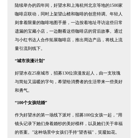
陆续举办的四年间，好望水和上海杭州北京等地的1500家
咖啡店联动，同时上架望山楂和咖啡的创意特调。年轻人
则拿着限量的咖啡地图手册，一边按着地址寻访这些日常
遗漏的宝藏小店，一边翻看这些咖啡店的背后故事。通过
与小红书达人合作拓展咖啡店，推出周边产品，将线上流
量引流到线下。
“城市浪漫计划”
好望水在25座城市，招募130位浪漫发起人，由一支玫瑰
与简短又温暖的字句，希望给消费者的生活带来一些美好
和勇气。
“100个女孩结婚”
作为好望水的第一场线下派对，招募100位女孩一起，“用
镜头记录下她们身着婚纱的美好模样，以及她们关于幸福
的答案。”这种场景中女孩们手持“望杏福”，笑靥如花。