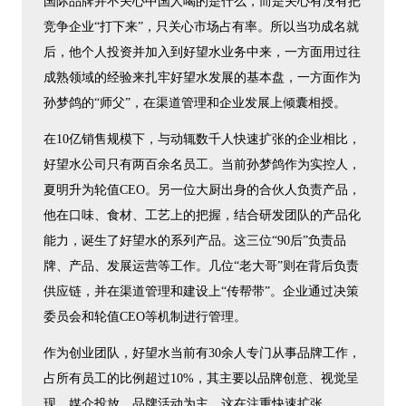
国际品牌并不关心中国人喝的是什么，而是关心有没有把
竞争企业“打下来”，只关心市场占有率。所以当功成名就
后，他个人投资并加入到好望水业务中来，一方面用过往
成熟领域的经验来扎牢好望水发展的基本盘，一方面作为
孙梦鸽的“师父”，在渠道管理和企业发展上倾囊相授。
在10亿销售规模下，与动辄数千人快速扩张的企业相比，
好望水公司只有两百余名员工。当前孙梦鸽作为实控人，
夏明升为轮值CEO。另一位大厨出身的合伙人负责产品，
他在口味、食材、工艺上的把握，结合研发团队的产品化
能力，诞生了好望水的系列产品。这三位“90后”负责品
牌、产品、发展运营等工作。几位“老大哥”则在背后负责
供应链，并在渠道管理和建设上“传帮带”。企业通过决策
委员会和轮值CEO等机制进行管理。
作为创业团队，好望水当前有30余人专门从事品牌工作，
占所有员工的比例超过10%，其主要以品牌创意、视觉呈
现、媒介投放、品牌活动为主，这在注重快速扩张，