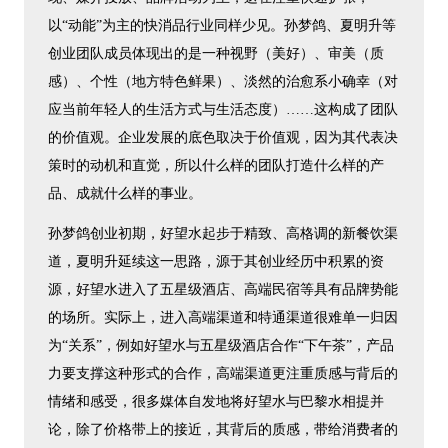
以“动能”为主的快消品行业同样少见。孙梦鸽、夏明升等
创业团队成员体现出的是一种视野（美好）、审美（质
感）、个性（地方特色鲜果）、淡然的治愈系小确幸（对
应当前年轻人的生活方式与生活态度）……这构成了团队
的价值观。企业发展的底色取决于价值观，因为其代表决
策时的动机和直觉，所以什么样的团队打造什么样的产
品、成就什么样的事业。
孙梦鸽创业初期，好望水起步于精致、高格调的新餐饮渠
道，夏明升延续这一思路，源于其创业经历中积累的资
源，好望水进入了五星级酒店、高端民宿等具有品牌势能
的场所。实际上，进入高端渠道和特通渠道很难单一归因
为“关系”，例如好望水与五星级酒店合作“下午茶”，产品
力要支撑这种形式的合作，高端渠道更注重质感与背后的
情绪和感受，很多媒体自发地将好望水与巴黎水相提并
论，除了价格带上的接近，其背后的质感，带给消费者的