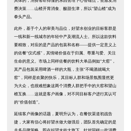
具体的，消费者听得懂的东西去埋下心智锚点，去激发消
费决策……山楂开胃消食、酸甜生津，所以“望山楂”成为
拳头产品。
此外，基于个人的审美与品位，好望水创业的目标客群是
一线和新一线城市的年轻中产及潮流人士。所以这款饮料
要精致，对应的是产品的包装和名称——提供一定意义上
的佐餐“仪式感”，其情绪价值在于归属、尊重与爱、关注
生命的意义。市场上同样佐餐的饮料大单品例如“大窑”，
其产品包装采用啤酒一样的大瓶，主张“不喝酒就喝大
窑”，同样是欢聚的快乐，其目标人群和场景氛围显然更
为大众，也很难想象这两个消费人群把手中的大窑和望山
楂互换……这就是客户画像，对不同目标客户进行其认可
的“价值创造”。
延续客户画像的话题，夏明升认为，在餐饮渠道初战告
捷，大家有信心将好望水做大做强后，团队首先确定的是
走多品牌策略，即在好望水的大旗下，针对同样一批消费