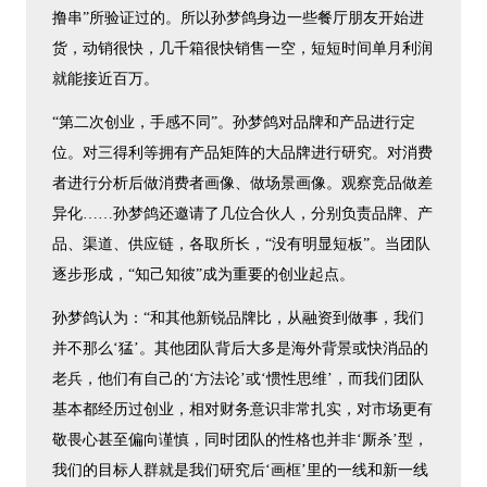
撸串”所验证过的。所以孙梦鸽身边一些餐厅朋友开始进
货，动销很快，几千箱很快销售一空，短短时间单月利润
就能接近百万。
“第二次创业，手感不同”。孙梦鸽对品牌和产品进行定
位。对三得利等拥有产品矩阵的大品牌进行研究。对消费
者进行分析后做消费者画像、做场景画像。观察竞品做差
异化……孙梦鸽还邀请了几位合伙人，分别负责品牌、产
品、渠道、供应链，各取所长，“没有明显短板”。当团队
逐步形成，“知己知彼”成为重要的创业起点。
孙梦鸽认为：“和其他新锐品牌比，从融资到做事，我们
并不那么‘猛’。其他团队背后大多是海外背景或快消品的
老兵，他们有自己的‘方法论’或‘惯性思维’，而我们团队
基本都经历过创业，相对财务意识非常扎实，对市场更有
敬畏心甚至偏向谨慎，同时团队的性格也并非‘厮杀’型，
我们的目标人群就是我们研究后‘画框’里的一线和新一线