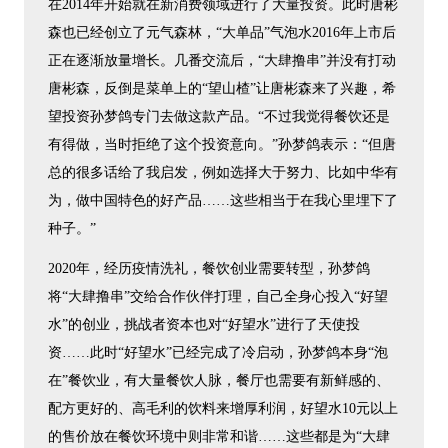
在2014年开始就在新消费领域进行了大量投资。此时唐彬
森也已经创立了元气森林，“大单品”气泡水2016年上市后
正在逐渐放量增长。几番交流后，“大肆撸串”并没有打动
唐彬森，反倒是菜单上的“望山楂”让唐彬森来了兴趣，希
望投资孙梦鸽专门去做这款产品。“不过我觉得餐饮还是
有得做，当时拒绝了这个投资意向。”孙梦鸽表示：“但唐
总的很多话给了我启发，例如选择大于努力、比如中华有
为，做中国特色的好产品……这些相当于在我心里埋下了
种子。”
2020年，经历疫情洗礼，餐饮创业需要转型，孙梦鸽
将“大肆撸串”交给合作伙伴打理，自己全身心投入“好望
水”的创业，挑战者资本也对“好望水”进行了天使投
资……此时“好望水”已经完成了冷启动，孙梦鸽本身“泡
在”餐饮业，有大量餐饮人脉，餐厅也需要有新鲜感的、
配方更好的、高毛利的饮料来增厚利润，好望水10元以上
的售价放在餐饮环境中则非常和谐……这些都是为“大肆