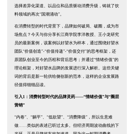
选择差异化渠道、以品位和品质驱动消费升级，铸就了饮
料领域的再次“国潮涌动”。
在消费转型的时代背景下，品牌如何破局、破圈，成为市
场焦点？今天与你分享长江商学院李洋教授、王小龙研究
员的最新案例，该案例以好望水为样本，通过围绕好望水
团队“价值创造”-“价值传递”-“价值交付”的思考框架，还
原团队创业至今的历程和背后思考；并通过“情绪价值”的
理论框架，对好望水品牌的发展进行深入解析。这些关键
词的背后是新一轮供给侧创新的范本，这样的企业发展路
径值得细细品读。
引入1：消费转型时代的品牌灵药——“情绪价值”与“圈层
营销”
“内卷”、“躺平”、“低欲望”、“消费降级”，所以生意难
做……类似的表述已听过太多。但经济周期波动曲线的下
半环，正是品牌超车的加速道，因为这一时期消费者