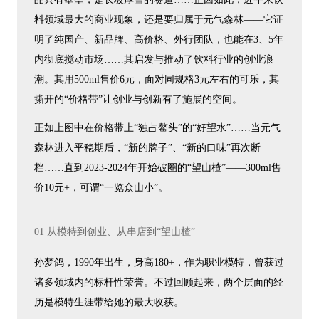
料领域最大的商业现象，还是要归属于元气森林——它证
明了纯国产、新品牌、高价格、外行团队，也能在3、5年
内彻底搅动市场……其启发与推动了饮料行业的创业浪
潮。其用500ml售价6元，面对同规格3元左右的可乐，其
撕开的“价格带”让创业与创新有了施展的空间。
正如上图中在价格带上“独占鳌头”的“好望水”……当元气
森林进入平稳期后，“新的牌子”、“新的口味”再次断
档……直到2023-2024年开始破圈的“望山楂”——300ml售
价10元+，可谓“一览众山小”。
01 从模特到创业、从串店到“望山楂”
孙梦鸽，1990年出生，身高180+，作为职业模特，曾获过
诸多领域内的标杆性荣誉。不过回顾起来，两个层面的经
历是模特生涯带给她的最大收获。