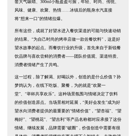
签大气吸睛、300ml小瓶盈盈可握，年轻、时尚、传统、
风味、健康、欢聚、热情……冰镇后的瓶身水汽直接
将“想来一口”的情绪拉爆。
所有这些，成就了好望水进入餐饮渠道的可能与快速动销
的结果。“为自己时尚的烤串店做一款佐餐饮料”，这是好
望水故事的起点。而餐饮行业的升级，首先来自于新锐餐
饮品牌与喜欢尝鲜的消费者——团队价值观、渠道特质、
消费者情绪产生了共鸣。
这一过程，除了解渴、好喝以外，创造的是什么价值？孙
梦鸽认为，在线下吃饭、聚餐，为的就是“欢聚一
堂”、“举杯共享欢乐”。这种场景氛围与情绪决定了饮料
的价值创造原点。当场景相对延展，“美好会发生”成为好
望水向消费者提供的最重要的“情绪价值”，“望杏福”、“望
梅好”、“望桃花”、“望吉利”等产品名称都对应承接了这份
情绪。继续发展，品牌需要“破圈”，价值创造中需要有很