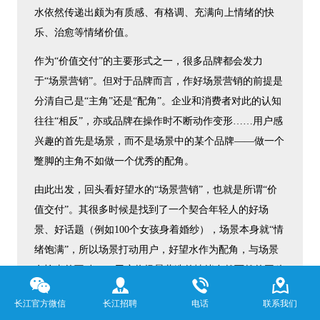
水依然传递出颇为有质感、有格调、充满向上情绪的快
乐、治愈等情绪价值。
作为“价值交付”的主要形式之一，很多品牌都会发力
于“场景营销”。但对于品牌而言，作好场景营销的前提是
分清自己是“主角”还是“配角”。企业和消费者对此的认知
往往“相反”，亦或品牌在操作时不断动作变形……用户感
兴趣的首先是场景，而不是场景中的某个品牌——做一个
蹩脚的主角不如做一个优秀的配角。
由此出发，回头看好望水的“场景营销”，也就是所谓“价
值交付”。其很多时候是找到了一个契合年轻人的好场
景、好话题（例如100个女孩身着婚纱），场景本身就“情
绪饱满”，所以场景打动用户，好望水作为配角，与场景
有恰当的互动——用户将场景营造的情绪自然而然的平移
到品牌中，“情绪”通常较为主观与个性化，这一过程甚至
长江官方微信
长江招聘
电话
联系我们
会放大对应的“情绪价值”。