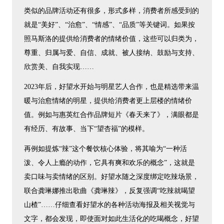
类似的品牌活动还有很多，形式多样，消费者所感受到的
就是“美好”、“治愈”、“情感”、“品质”等关键词。如果按
照马斯洛的提供给消费者的情绪价值，这些可以归类为，
尊重、归属与爱、自信、成就、被人接纳、鼓励与支持、
欣赏美、自我实现……
2023年后，好望水开始与明星艺人合作，也是精选带来温
暖与治愈情绪的明星，提供给消费者更上层楼的情绪价
值。例如与惠英红合作品牌短片《春天来了》，满眼都是
有经历、有故事、当下“望杏福”的模样。
再例如提炼“辣”这个餐饮核心体验，将其喻为“一种活
泼、令人上瘾的动作，它具有爽和欢乐的概念”，这就是
卖口味与卖情绪的区别。好望水随之深度绑定吃辣场景，
联合龚琳娜推出歌曲《龚琳辣》，反复强调“吃辣就喝望
山楂”……仔细查看好望水的各种活动海报及相关视觉与
文字，都会发现，即使面对如此生活化的吃喝概念，好望