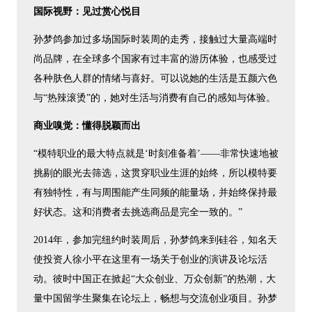
国际视野：见过赏心悦目
孙梦鸽参加过多场国际时装周的走秀，接触过大量高端时
尚品牌，在全球多个国家有过丰富的游历体验，也感受过
各种肤色人群的情绪与喜好。可以说她的生活是五颜六色
与“热辣滚烫”的，她对生活与消费有自己的感知与体验。
商业嗅觉：懂得脱颖而出
“模特职业的最大特点就是‘时刻准备着’——非常快速地被
挑剔的眼光去筛选，这贯穿职业生涯的始终，所以模特要
有独特性，有与周围能产生同频的能量场，并始终保持最
好状态。这和消费者去挑选商品是完全一致的。”
2014年，参加完纽约时装周后，孙梦鸽来到硅谷，知名天
使投资人徐小平在这里有一场关于创业的演讲及论坛活
动。彼时中国正在掀起“大众创业、万众创新”的热潮，大
量中国留学生聚集在论坛上，畅想与交流创业项目。孙梦