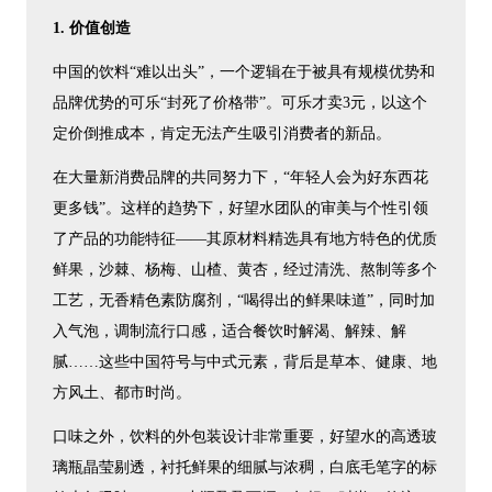
1. 价值创造
中国的饮料“难以出头”，一个逻辑在于被具有规模优势和
品牌优势的可乐“封死了价格带”。可乐才卖3元，以这个
定价倒推成本，肯定无法产生吸引消费者的新品。
在大量新消费品牌的共同努力下，“年轻人会为好东西花
更多钱”。这样的趋势下，好望水团队的审美与个性引领
了产品的功能特征——其原材料精选具有地方特色的优质
鲜果，沙棘、杨梅、山楂、黄杏，经过清洗、熬制等多个
工艺，无香精色素防腐剂，“喝得出的鲜果味道”，同时加
入气泡，调制流行口感，适合餐饮时解渴、解辣、解
腻……这些中国符号与中式元素，背后是草本、健康、地
方风土、都市时尚。
口味之外，饮料的外包装设计非常重要，好望水的高透玻
璃瓶晶莹剔透，衬托鲜果的细腻与浓稠，白底毛笔字的标