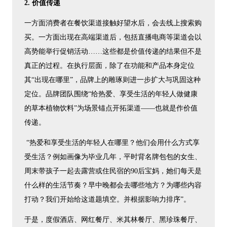
2. 价值传递
一方面消费者在餐饮渠道接触好望水后，会去线上搜索购
买。一方面出现在高端渠道后，包括直播电商等渠道会以
高势能举行促销活动……这些都是价值传递的结果但不是
真正的过程。在执行层面，除了在功能和产品本身定位
其“出现在哪里”，品牌上的雕琢则进一步扩大与巩固这种
定位。品牌团队围绕“给热爱、享受生活的年轻人做健康
的草本植物饮料”为场景锚点开拓渠道——也就是作价值
传递。
“热爱和享受生活的年轻人在哪里？他们会用什么方式享
受生活？例如画像为毕业几年，平时背名牌包包的女生、
周末带孩子一起去露营或住民宿的90后宝妈，她们每天是
什么样的生活节奏？早中晚都会去哪些地方？为哪些内容
打动？我们开始给这道题填空。并根据影响力排序”。
于是，度假酒店、网红餐厅、米其林餐厅、黑珍珠餐厅、