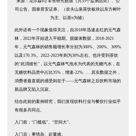
来源：尼尔森IQ 零售研究数据（共55个监测品类）、公
司公告、国泰君安证券。（农夫山泉茶饮板块以东方树叶
为主、以茶π为辅）
此外还有一个现象值得关注，自2018年迅速走红的元气森
林，2022年开始进入平稳期。据媒体数据，2018-2021
年，元气森林的销售额增长率分别为300%、200%、309%
以及170.3%。2022-2023年则为30%左右。也许受到茶饮
的“此消彼长”，以元气森林气泡水为代表的无糖汽水，在
无糖饮料品类中占比35%，增速-22%……其实数据之外，
消费者最直观的感受则在于——元气森林之后饮料市场的
新品牌又陷入沉寂。
结合此前的案例研究，我们发现饮料行业与餐饮行业似乎
有很多共同点。
入门前：“门槛低”、“空间大”。
入门后：事情杂、起量难。