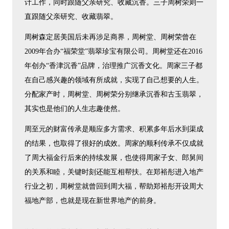
计工作，同时跟随父亲研究、收藏沉香。三子周树荣则一
直跟随父亲研究、收藏翡翠。
周树森定居美国后未再涉足商界，周树堂、周树荣曾在
2009年合办“福荣堂”翡翠珍宝有限公司。周树堂还在2016
年创办“香津沉香”品牌，治理推广沉香文化。周家三子都
在自己感兴趣的领域有所成就，实现了自己想要的人生。
分配家产时，周树堂、周树荣分别继承沉香和古玉翡翠，
其实也是他们的人生志趣使然。
周至元的财富传承是顺应多方需求、积累多年后水到渠成
的结果，也取得了很好的成效。周家的顺利传承不仅成就
了周大福金行后来的持续发展，也使得周家子女、郎舅间
的关系和睦，关键时刻还能互相帮扶。在郑裕彤进入地产
行业之初，周树堂就曾回到周大福，帮助郑裕彤开设周大
福地产部，也就是现在新世界地产的前身。