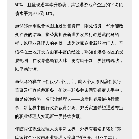
50%，且呈现逐年攀升趋势，其它港资地产企业的平均负
债水平为20%到30%。
虽然郑志刚也曾试图通过出售资产、削减债务，却未能改
变辞任的结局。接替其担任新世界发展行政总裁的马绍
祥，以职业经理人的身份，成为这家企业新的掌门人。马
绍祥在土地开发方面有丰富的经验，熟知香港各地区的发
展规划，在政界也颇有人脉，更有助于新世界扭转现状，
以平稳过渡。
虽然马绍祥在上任仅仅2个月后，就因个人原因辞任执行
董事及行政总裁职务，但这一职务并未回到郑家人手中，
而是传递给另一名职业经理人——原新世界发展执行董
事、新世界中国行政总裁黄少媚。郑氏家族希望通过专业
的职业经理人实现新世界持续发展。
伴随两任职业经理人执掌新世界，外界有着诸多诸如“郑
氏家族企业改由职业经理人接班”的说法。但不要忘记，