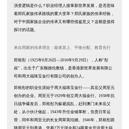
演变逻辑是什么？职业经理人接掌新世界发展，是否意味
着郑氏家族传承路线的重大变革？郑氏家族的传承经验，
对于中国家族企业的传承又有哪些借鉴意义？这都是值得
探讨的话题。
来自周家的传承理念：能者居上、平衡分配、教育先行
郑裕彤（1925年8月26日—2016年9月29日），人称“彤
叔”，出生于广东顺德伦教镇，是香港新世界发展有限公
司和周大福珠宝金行有限公司的创办人。
郑裕彤的职业生涯始于周大福珠宝金行——其岳父周至元
创办的企业。周至元于1929年创立周大福金行。1938年抗
日战争爆发后，郑裕彤为躲避战乱，赶到澳门未来岳父
处，从小伙计做起，1943年升任金铺掌柜，负责日常运
营，同年和周至元的长女周翠英结婚。1946年，郑裕彤跟
随周至元到香港，凭着2万元现金和24两黄金开设周大福