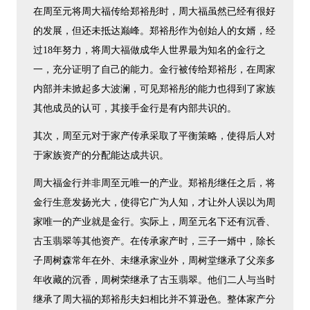
在周至元将周大福传给郑裕彤时，周大福虽然已经有很好
的发展，但还未抵达巅峰。郑裕彤作为创始人的女婿，经
过18年努力，将周大福做成华人世界最为知名的金行之
一，充分证明了自己的能力。金行被传给郑裕彤，在周家
内部并未掀起多大波澜，可见郑裕彤的能力也得到了家族
其他成员的认可，其接手金行是有内部共识的。
其次，周至元对于家产传承采取了平衡策略，使得后人对
于家族资产的分配能达成共识。
周大福金行并非周至元唯一的产业。郑裕彤继任之后，将
金行生意发扬光大，使得它广为人知，才让外人误以为周
家唯一的产业就是金行。实际上，周至元名下还有沉香、
古玉翡翠等其他资产。在传承家产时，三子一婿中，除长
子周树森常年在外、未继承家业外，周树堂继承了父亲多
年收藏的沉香，周树荣继承了古玉翡翠。他们二人与当时
继承了周大福的郑裕彤夫妇相比并不算逊色。整体家产分