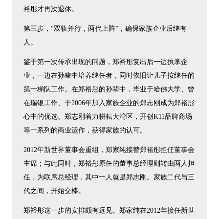
裕彤才再次退休。
第三步，“双轨并行，两代上阵”，确保家族企业后继有
人。
鉴于第一次传承出现的问题，郑裕彤复出后一边执掌企
业，一边在孙辈中培养继任者，同时依旧让儿子按继任的
第一梯队工作。在郑裕彤的孙辈中，毕业于哈佛大学、曾
在瑞银工作、于2006年加入家族企业的郑志刚成为郑裕彤
心中的优选。郑志刚着力耕耘大湾区，开创K11品牌商场
等一系列的商业运作，获得家族的认可。
2012年新世界董事会重组，郑家纯接替郑裕彤担任董事会
主席；与此同时，郑裕彤原任的董事总经理则转由两人担
任，为联席总经理，其中一人就是郑志刚。家族二代与三
代之间，开始交棒。
郑裕彤这一步的安排颇有远见。郑家纯在2012年接任新世