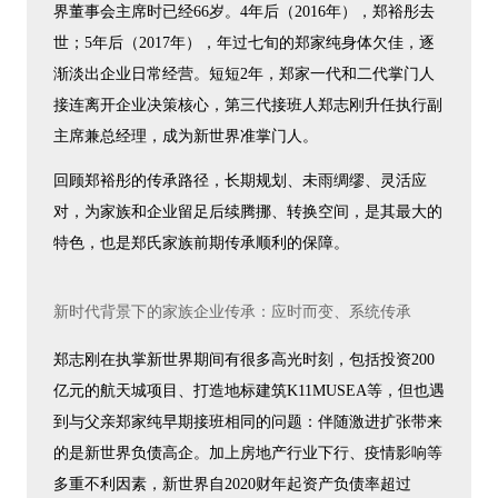
界董事会主席时已经66岁。4年后（2016年），郑裕彤去
世；5年后（2017年），年过七旬的郑家纯身体欠佳，逐
渐淡出企业日常经营。短短2年，郑家一代和二代掌门人
接连离开企业决策核心，第三代接班人郑志刚升任执行副
主席兼总经理，成为新世界准掌门人。
回顾郑裕彤的传承路径，长期规划、未雨绸缪、灵活应
对，为家族和企业留足后续腾挪、转换空间，是其最大的
特色，也是郑氏家族前期传承顺利的保障。
新时代背景下的家族企业传承：应时而变、系统传承
郑志刚在执掌新世界期间有很多高光时刻，包括投资200
亿元的航天城项目、打造地标建筑K11MUSEA等，但也遇
到与父亲郑家纯早期接班相同的问题：伴随激进扩张带来
的是新世界负债高企。加上房地产行业下行、疫情影响等
多重不利因素，新世界自2020财年起资产负债率超过