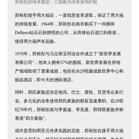
郑裕彤的传承规划：三部曲为传承保驾护航
郑裕彤接手周大福后，一直锐意改革进取，保证了周大福
的持续发展。1964年，郑裕彤在南非购买了一间拥有
DeBeers钻石石胚牌照的公司，从而将钻石进口到香港，
使得周大福声名远扬。
1970年，郑裕彤与几位珠宝同业合作成立了“新世界发展
有限公司”，他本人拥有57%的股权。新世界发展在房地
产领域取得了显著成就，包括在尖沙咀建成新世界中心和
丽晶酒店，即今天的洲际酒店。
同时，郑氏家族还涉足电讯、巴士、渡轮、百货等众多行
业。多元化的业务使得郑氏家族的财富迅速累积。在20世
纪70年代，郑裕彤就与李嘉诚、李兆基、郭得胜家族并称
香港“四大家族”。
或许是受到周至元传承实践的启发，郑裕彤在接手周大福