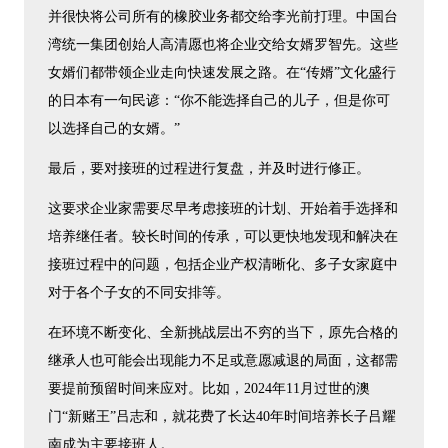
并很快将公司所有的橡胶业务都交给李光前打理。中国台
湾统一集团创始人高清愿也将企业交给女婿罗智先。这些
女婿们都带领企业走向快速发展之路。在“传婿”文化盛行
的日本有一句民谚：“你不能选择自己的儿子，但是你可
以选择自己的女婿。”
最后，要对接班的过程进行复盘，并及时进行修正。
这要求企业家需要尽早考虑接班的计划、开始着手选择和
培养继任者。较长时间的传承，可以更快地发现和解决在
接班过程中的问题，包括企业产权清晰化、多子女家庭中
对于各个子女的不同安排等。
在环境不断变化、全新挑战层出不穷的当下，原先合格的
继承人也可能会出现能力不足或意愿减退的局面，这都需
要提前预留时间来应对。比如，2024年11月过世的澳
门“新赌王”吕志和，就花费了长达40年时间培养长子吕耀
南成为主要接班人。