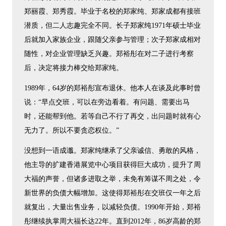
郑丽霞、郑秀霞。毕业于名校的郑家纯、郑家成都有接班
潜质，但二人志趣完全不同。长子郑家纯1971年硕士毕业
后就加入家族企业，跟随父亲参与管理；次子郑家成相对
随性，对企业管理缺乏兴趣。郑裕彤在对二子进行考察
后，决定将接力棒交给郑家纯。
1989年，64岁的郑裕彤宣布退休。他本人在谈及此事时曾
说：“早点交班，可以在旁边看着。有问题、需要出马
时，还能帮到他。若等自己不行了再交，出问题时就有心
无力了。所以不要贪恋权位。”
没想到一语成谶。郑家纯继承了父亲诚信、勇敢的风格，
他主导的扩建香港展览中心项目获得巨大成功，提升了周
大福的声誉，但诸多进取之举，未免有筹谋不周之处，令
新世界的负债大幅增加。这使得郑裕彤在交班仅一年之后
就复出，大量出售业务，以减轻负债。1990年开始，郑裕
彤继续执掌周大福长达22年。直到2012年，86岁高龄的郑