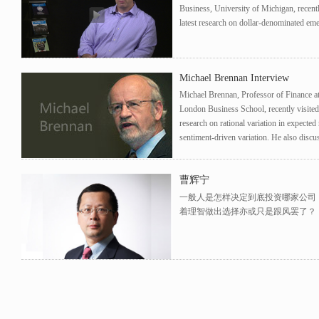
Business, University of Michigan, recent
latest research on dollar-denominated e
Michael Brennan Interview
Michael Brennan, Professor of Finance
London Business School, recently visite
research on rational variation in expected 
sentiment-driven variation. He also discus
曹辉宁
一般人是怎样决定到底投资哪家公司
着理智做出选择亦或只是跟风罢了？