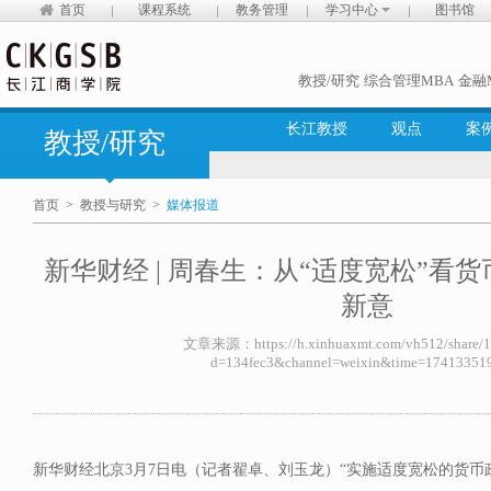
首页
课程系统
教务管理
学习中心
图书馆
教授/研究
综合管理MBA
金融
长江教授
观点
案
教授/研究
首页
>
教授与研究
>
媒体报道
新华财经 | 周春生：从“适度宽松”看
新意
文章来源：https://h.xinhuaxmt.com/vh512/share/
d=134fec3&channel=weixin&time=17413351
新华财经北京3月7日电（记者翟卓、刘玉龙）“实施适度宽松的货币政