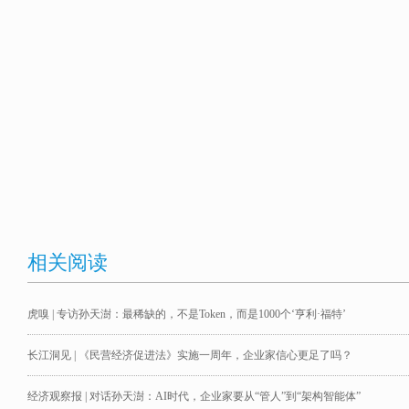
相关阅读
虎嗅 | 专访孙天澍：最稀缺的，不是Token，而是1000个‘亨利·福特’
长江洞见 | 《民营经济促进法》实施一周年，企业家信心更足了吗？
经济观察报 | 对话孙天澍：AI时代，企业家要从“管人”到“架构智能体”