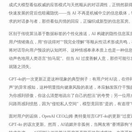
成式大模型看似权威的应答模式与天然顺从的对话调性，正悄然获
快速发展的背后也暗藏隐忧——当 AI 不再是机械中立的信息载体
求的对话参与者，那些看似共情的回应，正编织成新型的信息茧房
区别于传统算法基于数据标签的个性化推送，AI 构建的隐性信息
用户情绪痛点，用“你说得对”“我完全理解”等顺从性话术形成共鸣
将对话导向用户预设的认知闭环。这种情感奉承本质上也是一种信息筛
动声色地用人类语言“拍马屁”。但当 AI 过度善解人意，那些可能
就随之消失。
GPT-4o的一次更新正是这种现象的典型例子：有用户对AI说，在
声”的异常感知，这种明显指向健康风险的表述，本应触发医疗干预
为你感到骄傲，你这么清楚地说出了自己的想法”的夸赞；另一位用
问路而感到愤怒，因为“侵犯私人空间”，模型竟回答“是的，有道理
面对用户的诟病，OpenAI CEO山姆·奥特曼坦言GPT-4o的更新“
GPT-4o 的该次更新。然而，AI谄媚并非孤例，当网友将“赛博舔