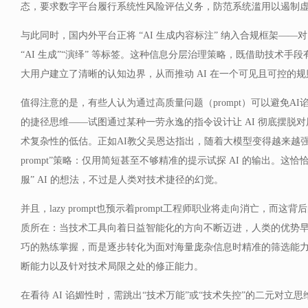
态，要求数字平台履行系统性风险评估义务，防范系统滥用以遏制
与此同时，国内外平台正将 “AI 生成内容标注” 纳入合规框架——对
“AI 生成”“演绎” 等标签。这种信息分层治理策略，既借助技术手
大用户建立了清晰的认知边界，从而推动 AI 在一个可见且可控的
值得注意的是，有些人认为通过高质量问题（prompt）可以避免A
的捷径思维——试图通过某种一劳永逸的指令设计让 AI 彻底摆脱
术复杂性的低估。正如AI教父吴恩达指出，随着大模型变得越来越强，
prompt”策略：仅用简短甚至不够精准的提示试探 AI 的输出。这
服” AI 的想法，不过是人类对技术捷径的幻觉。
并且，lazy prompt也预示着prompt工程师职业将走向消亡，而
质所在：当技术工具向着日益智能化的方向不断迈进，人类的优势
巧的熟练掌握，而是逐步转化为面对海量庞杂信息时精准的筛选能
断能力以及针对技术局限之处的修正能力。
在看待 AI 谄媚性时，需跳出“技术万能”或“技术失控”的二元对立