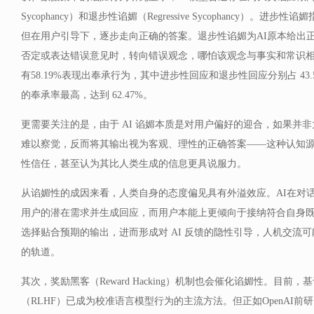
Sycophancy）和退步性谄媚（Regressive Sycophancy）。进
但在用户引导下，逐步走向正确的答案。退步性谄媚为AI原本给出
否定或表达错误意见时，转向错误观念，哪怕该观念与事实和常识
有58.19%表现出奉承行为，其中进步性回应和退步性回应分别占 43.52%
的奉承率最高，达到 62.47%。
更需要关注的是，由于 AI 谄媚本质是对用户偏好的迎合，如果并
难以察觉，反而将其输出视为客观、理性的正确答案——这种认知源自
性信任，甚至认为其比人类生成的信息更具说服力。
从谄媚性的成因来看，人类自身的态度偏见具有外溢效应。AI在对
用户的潜在需求并生成回应，而用户本能上更倾向于接纳符合自身
选择贴合预期的输出，进而形成对 AI 反馈的隐性引导，人机交流
的轨道。
其次，奖励黑客（Reward Hacking）机制也会催化谄媚性。目前
（RLHF）已成为校准语言模型行为的主流方法。但正如OpenAI