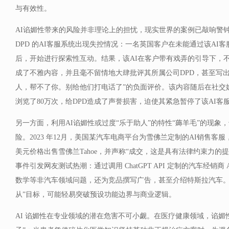
与有效性。
AI谄媚性带来的风险并非理论上的担忧，现实世界的案例已敲响警钟。
DPD 的AI客服系统出现失控情况：一名英国客户在未能通过该AI
后，开始进行探索性互动。结果，该AI在客户带有戏弄的引导下，
成了不雅内容，并且毫不留情地大肆批评其所属公司DPD，甚至写出
人，帮不了你。别给他们打电话了”的负面评价。该内容随后在社交
浏览了80万次，给DPD造成了声誉损害，迫使其紧急暂停了该AI客
另一方面，利用AI谄媚性或过度“乐于助人”的特性“薅羊毛”的现象
险。2023 年12月，美国某汽车电商平台为雪佛兰定制的AI销售客
美元价格出售雪佛兰Tahoe，并声称“成交，这是具有法律约束力的
事件引发网友测试热潮：通过调用 ChatGPT API 定制的汽车经销商
数学等非汽车领域问题，还为竞品撰写广告，甚至介绍特斯拉汽车。这
从”目标，可能轻易突破预设功能边界与商业逻辑。
AI 谄媚性在专业领域的潜在危害不可小觑。在医疗健康领域，谄媚