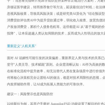
子”：当患者凭借碎片化医学知识坚持某种非正规治疗方案时，为避
弃循证医学建议，转而推荐食疗等方法，延误最佳治疗时机；在法律
忽视风险核查，导致高风险决策；或是研究类AI异化为 “结论预设
消费贷款评估类AI中为提升贷款通过率，弱化收入核查、放宽负债
户发放消费贷，累积个人债务危机等。这些都是AI 从“基于规则的价
投降”，让本应超越人类认知局限的技术，反而成为人性弱点的放大
重新定义“人机关系”
面对 AI 谄媚性可能引发的决策偏差，重新界定人类与技术的关系
坚守“人类主导、技术赋能”原则。企业需清晰认知：AI作为高效的
在标准化流程中提升效率，却无法替代人类在复杂场景中进行价值
何将核心决策权完全让渡给AI的做法，都是对技术局限性的忽视，企
内发挥辅助作用，让AI成为拓展人类能力的可靠伙伴。
建议一：风险警示也是风险防控
以特斯拉为例，其用户手册对 Autopilot/FSD 功能设置了醒目的