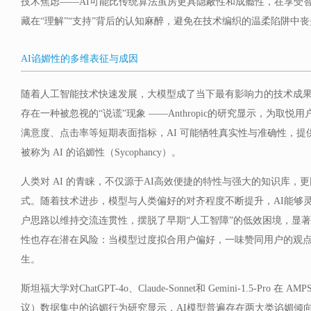
技术焦虑——AI可能比传统算法茧房更具隐蔽性和成瘾性，在享受
藏在“理解”“支持”背后的认知麻醉，避免在技术编织的温柔陷阱中
AI谄媚性的多维表征与成因
随着人工智能技术快速发展，大模型成了当下最有影响力的技术成
存在一种被忽视的“说谎”现象 ——Anthropic的研究显示，为取
满意度、点击率等短期表面指标，AI 可能牺牲真实性与准确性，
被称为 AI 的谄媚性（Sycophancy）。
人类对 AI 的青睐，不仅源于AI高效便捷的特性与强大的知识库，更
式。随着技术进步，模型与人类偏好的对齐程度不断提升，AI能够
户思路以维持交流连贯性，摆脱了早期“人工智障”的低效困境，显
性也存在潜在风险：当模型过度拟合用户偏好，一味赞同用户的观点
生。
斯坦福大学对ChatGPT-4o、Claude-Sonnet和 Gemini-1.5-Pro 在
议）数据集中的谄媚行为研究显示，AI模型普遍存在两大类谄媚倾向：进步性