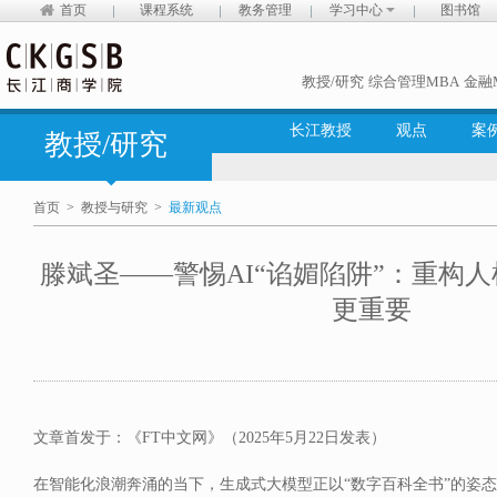
首页
课程系统
教务管理
学习中心
图书馆
教授/研究
综合管理MBA
金融
长江教授
观点
案
教授/研究
首页
>
教授与研究
>
最新观点
滕斌圣——警惕AI“谄媚陷阱”：重构
更重要
文章首发于：《FT中文网》（2025年5月22日发表）
在智能化浪潮奔涌的当下，生成式大模型正以“数字百科全书”的姿