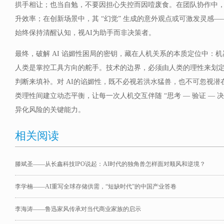
拱手相让；也当自勉，不要因担心失控而因噎废食。在团队协作中，
升效率；在创新场景中，其 “幻觉” 生成的意外观点或可激发灵感——
始终保持清醒认知，视AI为助手而非决策者。
最终，破解 AI 谄媚性困局的密钥，藏在人机关系的本质定位中：
人类是掌控工具方向的舵手。技术的边界，必须由人类的理性来划
判断来填补。对 AI的谄媚性，既不必视若洪水猛兽，也不可忽视
类理性间建立动态平衡，让每一次人机交互伴随 “思考 — 验证 — 
异化风险的关键能力。
相关阅读
滕斌圣——从长鑫科技IPO说起：AI时代的独角兽怎样面对顺风和逆境？
李学楠——AI重写全球存储供需，“短缺时代”的中国产业答卷
李海涛——鲁迅家风传承对当代商业家族的启示