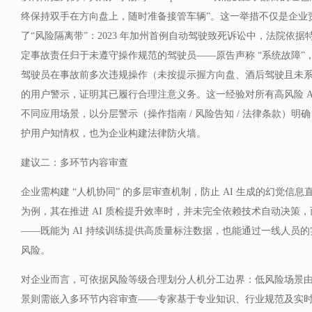
终保持双手在方向盘上，随时准备接管车辆”。这一举措不仅是企业
了“风险隔离带”：2023 年加州首例自动驾驶致死诉讼中，法院依
定事故责任归于未遵守操作规范的驾驶员——原告声称 “系统故障”
驾驶员在事故前多次违规操作（未按提示握方向盘、酒后驾驶且未
的用户警示，证明其已履行合理注意义务。这一经验对所有高风险 A
不同应用场景，以分层警示（操作指南 / 风险告知 / 法律条款）明确
护用户知情权，也为企业构建法律防火墙。
建议二：多环节内容审查
企业需构建 “人机协同” 的多层审查机制，防止 AI 生成的幻觉信
为例，其在推进 AI 质检提升效率时，并未完全依赖技术自动决策，
——既能为 AI 持续训练提供高质量标注数据，也能通过一线人员
风险。
对企业而言，可依据风险等级合理划分人机分工边界：低风险场景由 
景则需嵌入多环节内容审查——专家基于专业知识、行业规范及实