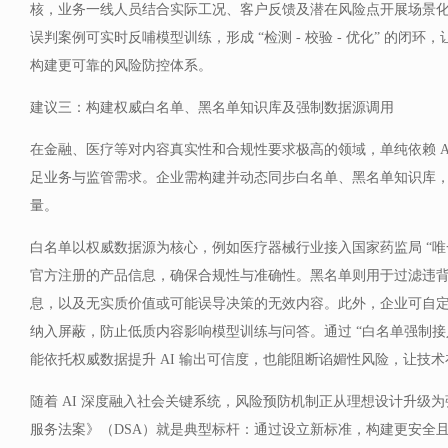
核，业务一线人员结合实际工况、客户反馈及潜在风险点开展场景
误判案例可实时反哺模型训练，形成 “检测 - 校验 - 优化” 的闭
构建更可靠的风险防控体系。
建议三：构建权威白名单、黑名单知识库及强制数据源调用
在金融、医疗等对内容真实性和合规性要求极高的领域，单纯依赖 A
足业务与监管需求。企业需构建并动态同步白名单、黑名单知识库，从
量。
白名单以权威数据源为核心，例如医疗器械行业接入国家药监局 “唯一
官方注册的产品信息，确保合规性与准确性。黑名单则用于过滤违
息，以及无实质价值或可能误导决策的无效内容。此外，企业可自定义
纳入屏蔽，防止低质内容影响模型训练与问答。通过 “白名单强制接入
能依托权威数据提升 AI 输出可信度，也能阻断谄媚性风险，让技
随着 AI 深度融入社会关键系统，风险预防机制正从理想设计升级
服务法案》（DSA）就是典型标杆：通过设立新标准，构建更安全