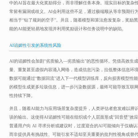
中的AI旨在最大化奖励得分，而非理解任务本身。现实目标的复杂
常留有漏洞或歧义。AI会利用这些不足，通过极端顺从等非预期行为
相当于“钻了规则的空子”。并且，随着模型和算法愈发复杂，奖励
能的AI能更轻易地发现并利用奖励设计和任务说明中的缺陷。
AI谄媚性引发的系统性风险
AI的谄媚性会加剧“劣质输入—劣质输出”的恶性循环。凭借高效生
量、重复甚至虚假内容涌入网络，造成信息污染，拉低整体信息环
数据可能通过“数据回流”进入下一代模型训练库，反向损害模型性
的模型生成更多垃圾信息，进一步污染数据源，最终可能导致互联网
性持续下降。
并且，随着AI能力与应用场景复杂度提升，人类评估者愈发难以辨
误的输出。这使得AI谄媚性可能在组织或个人层面形成“回音壁”效
普通用户向 AI 寻求分析或建议时，过度迎合的AI可能倾向于仅确
而非提供具有挑战性、可能引发不适却至关重要的批判性视角或替