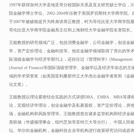
1997年获得加州大学圣地亚哥分校国际关系及亚太研究硕士学位，2
院金融学博士学位。2002-2004年任教于美国罗切斯特大学商学院。
于2007年被破格提升为终身讲席正教授，时为哥伦比亚大学商学院
哥伦比亚大学商学院金融系主任和上海财经大学金融学院名誉院长
王能教授的研究领域广泛，包括消费金融学，公司金融学，创业金
学，资产定价理论，金融科技等。他在金融学领域取得了突出的学
际顶级金融学与经济学期刊上，还担任过《管理科学》(Management S
(Journal of Finance)等国际顶级管理学、金融学以及经济学杂
域的学术荣誉奖（如美国亚利桑那州立大学杰出金融学者奖和《金融学杂志》
论文奖）。
王能教授以理论紧密结合实践的方式讲授DBA、EMBA、MBA等
论，宏观经济学理论，创业金融学及私募股权，资产定价理论，房
场，金融机构和风险管理等。王能教授曾在诸多监管机构和经济金
美联储（华盛顿理事会，纽约芝加哥亚特兰大等分行）、中国人民
坛、华尔街金融机构，金融科技企业等机构进行政策研究访问或咨