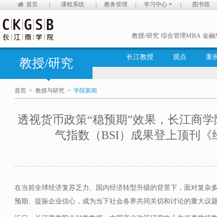
首页
课程系统
教务管理
学习中心
图书馆
教授/研究
综合管理MBA
金融
长江教授
观点
案
教授/研究
首页
>
教授与研究
>
学院新闻
透视货币政策“稳预期”效果，长江商
气指数（BSI）成果登上顶刊《
在当前全球经济复苏乏力、国内经济转型升级的背景下，面对复杂
预期、提振企业信心，成为当下社会各界共同关切和讨论的重大议