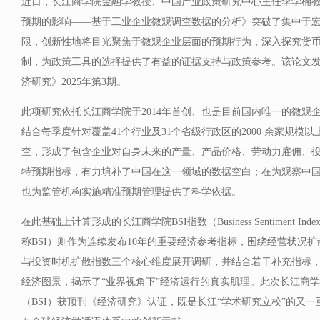
近日，长江商学院金融学教授、中国产业政策研究中心主任李学楠
预期的影响——基于工业企业微观调查数据的分析》突破了集中于
限，创新性地将目光聚焦于微观企业层面的预期行为，深入探究货
制，为政策工具的选择提供了有益的证据支持与政策参考。该论文
济研究》2025年第3期。
此项研究依托长江商学院于2014年首创、也是目前国内唯一的微观
结合每季度针对覆盖41个行业及31个省级行政区的2000 余家规模
查，形成了包含企业对自身未来的产量、产品价格、劳动力雇佣、
特预期指标，有力填补了中国在这一领域的数据空白；在为观察中
也为监管机构实施精准预期管理提供了科学依据。
在此基础上计算形成的长江商学院BSI指数（Business Sentiment 
称BSI）则作为连续发布10年的重要经济参考指标，围绕经营状况
与投资时机扩散指数三个核心维度展开调研，并结合若干补充指标
经济图景，揭示了“业界视角下”经济运行的真实肌理。此次长江商
（BSI）获顶刊《经济研究》认证，既是长江“学术研究立校”的又