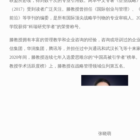
联盟所必读，得到数千次的专业引用数。两本中文专著《企业战略》（
（2017）受到读者广泛关注。滕教授曾担任《国际创业与管理》、
前沿》等学刊的编委，是所有国际顶尖战略学刊物的专业审稿人。20
学院获得“科瑞研究学者”的荣誉称号。
滕教授拥有丰富的管理教学和企业咨询的经验，咨询或培训过的企
信集团，华润集团，腾讯等，并担任过中兴通讯和武汉长飞等十来家上
2020年间，滕教授连续七年入选爱思唯尔的“中国高被引学者”榜单。
教授学术活跃度榜》上，滕教授在战略管理领域位列第五名。
张晓萌