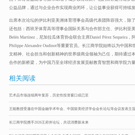
公益品牌，通过与企业合作实现商业闭环，让公益事业获得可持续
出席本次论坛的伊比利亚美洲体育理事会高级代表团阵容强大，除
还包括：西班牙体育高等理事会国际关系与合作部主任、伊比利亚美洲
Belén Martínez，尼加拉瓜体育协会联合主席Daniel Pérez Sequ
Philippe Alexandre Oudinot等重要官员。长江商学院始终以
文精神、社会担当和创新精神的世界级商业领袖为己任，期待通过
合作的新桥梁，为中国乃至全球经济发展贡献教育智慧和商学院力
相关阅读
艺术品市场连续两年复苏，历史性投资窗口或已至
王能教授受邀在中国金融学术年会、中国留美经济学会会长论坛等会议发表主
长江商学院携手2026王府井论坛，共话消费新未来