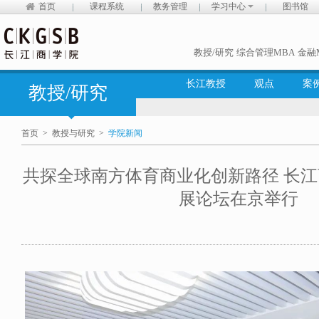
首页
课程系统
教务管理
学习中心
图书馆
教授/研究
综合管理MBA
金融
长江教授
观点
案
教授/研究
首页
>
教授与研究
>
学院新闻
共探全球南方体育商业化创新路径 长
展论坛在京举行