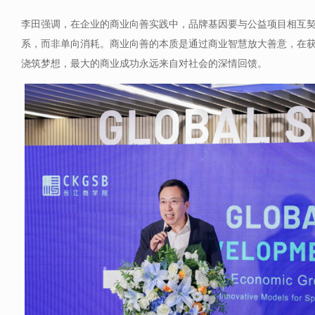
李田强调，在企业的商业向善实践中，品牌基因要与公益项目相互
系，而非单向消耗。商业向善的本质是通过商业智慧放大善意，在
浇筑梦想，最大的商业成功永远来自对社会的深情回馈。