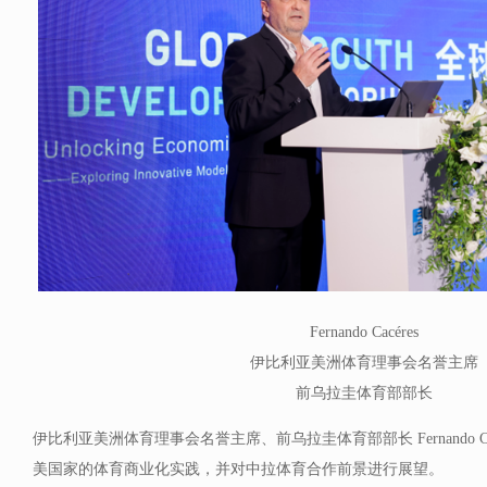
Fernando Cacéres
伊比利亚美洲体育理事会名誉主席
前乌拉圭体育部部长
伊比利亚美洲体育理事会名誉主席、前乌拉圭体育部部长 Fernando Ca
美国家的体育商业化实践，并对中拉体育合作前景进行展望。