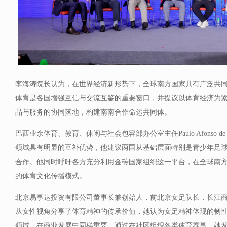
李海涛院长认为，在世界经济新形势下，全球南方国家具有广泛共
体育是各国增强互信与交流互鉴的重要窗口，并提议以体育经济为
品与服务的协同落地，构建南南合作命运共同体。
巴西业余体育、教育、休闲与社会包容部办公室主任Paulo Afonso de
领域具有明显的互补优势，他建议两国从基础层面特别是青少年足
合作。他同时呼吁各方充分利用金砖国家组织这一平台，在全球南
的体育文化传播模式。
北京易事达投资有限公司董事长兼创始人，前北京女足队长，长江商学
从女性视角分享了体育精神的传承价值，她认为女足精神体现的韧
领域，在商业发展中同样重要。通过在社区组织各类体育赛事，她