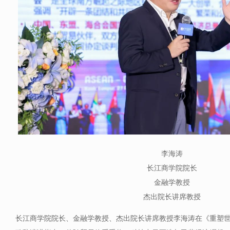
李海涛
长江商学院院长
金融学教授
杰出院长讲席教授
长江商学院院长、金融学教授、杰出院长讲席教授李海涛在《重塑